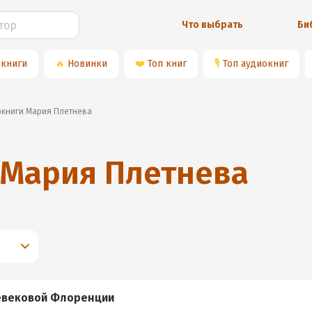
Что выбрать
Би
 книги
🔥
Новинки
❤️
Топ книг
🎙
Топ аудиокниг
иокниги Мария Плетнева
Мария Плетнева
евековой Флоренции