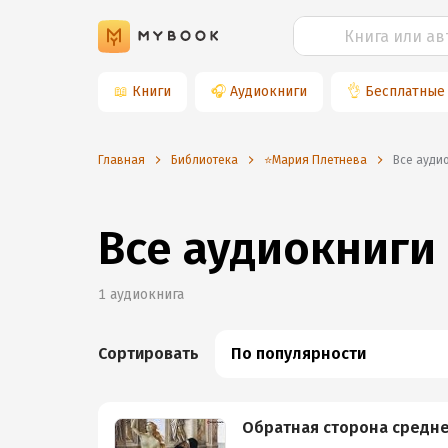
📖
Книги
🎧
Аудиокниги
👌
Бесплатные
Главная
Библиотека
⭐️Мария Плетнева
Все ауд
Все аудиокниги
1
аудиокнига
Сортировать
По популярности
Обратная сторона средн