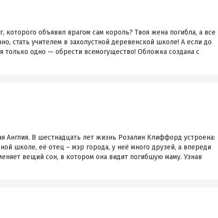
г, которого объявил врагом сам король? Твоя жена погибла, а все
чно, стать учителем в захолустной деревенской школе! А если до
ся только одно — обрести всемогущество! Обложка создана с
.
ая Англия. В шестнадцать лет жизнь Розалин Клиффорд устроена:
ной школе, её отец – мэр города, у неё много друзей, а впереди
 меняет вещий сон, в котором она видит погибшую маму. Узнав