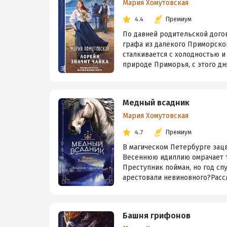
Мария Хомутовская
4.4
Премиум
По давней родительской дого
графа из далекого Приморско
сталкивается с холодностью и
природе Приморья, с этого дня
Медный всадник
Мария Хомутовская
4.7
Премиум
В магическом Петербурге зац
Весеннюю идиллию омрачает т
Преступник пойман, но год сп
арестовали невиновного?Рассл
Башня грифонов