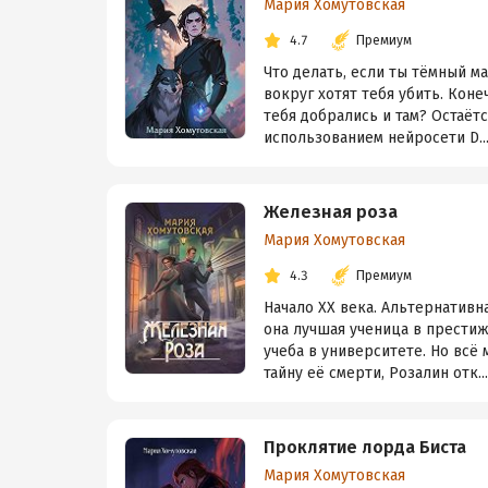
Мария Хомутовская
4.7
Премиум
Что делать, если ты тёмный ма
вокруг хотят тебя убить. Коне
тебя добрались и там? Остаёт
использованием нейросети D..
Железная роза
Мария Хомутовская
4.3
Премиум
Начало XX века. Альтернативн
она лучшая ученица в престиж
учеба в университете. Но всё
тайну её смерти, Розалин отк...
Проклятие лорда Биста
Мария Хомутовская