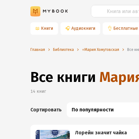
📖
Книги
🎧
Аудиокниги
👌
Бесплатные
Главная
Библиотека
⭐️Мария Хомутовская
Все к
Все книги
Мария
14
книг
Сортировать
По популярности
Лорейн значит чайка