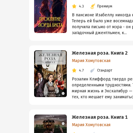
4.3
Премиум
В пансионе Изабеллу никогда 
Теперь ей было уже восемнадц
получила письмо от мэра - он
загадочный джентльмен, к...
Железная роза. Книга 2
Мария Хомутовская
4.7
Стандарт
Розалин Клиффорд твердо реши
определенными трудностями. Т
мирная жизнь и Экскалибур —
тех, кто мешает ему заниматься
Железная роза. Книга 1
Мария Хомутовская