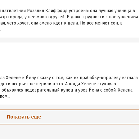
адцатилетней Розалин Клиффорд устроена: она лучшая ученица в
мэр города, у неё много друзей. И даже трудности с поступлением
ая, чего хочет, она смело идет к цели. Но всё меняет сон, в
.
ла Хелене и Йену сказку о том, как их прабабку-королеву изгнала
 дети всерьёз не верили в это. А когда Хелене стукнуло
 объявился подозрительный купец и увез Йена с собой. Хелена
ом...
Показать еще