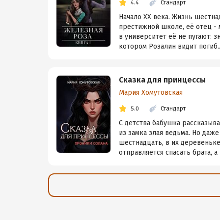
4.4
Стандарт
Начало XX века. Жизнь шестн
престижной школе, её отец - 
в университет её не пугают: зн
котором Розалин видит погиб..
Сказка для принцессы
Мария Хомутовская
5.0
Стандарт
С детства бабушка рассказыва
из замка злая ведьма. Но даже
шестнадцать, в их деревеньке
отправляется спасать брата, а п