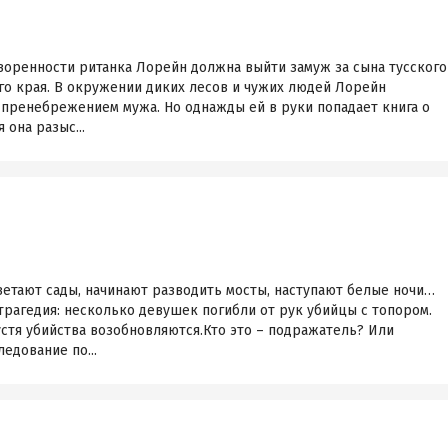
воренности ританка Лорейн должна выйти замуж за сына тусского
го края. В окружении диких лесов и чужих людей Лорейн
 пренебрежением мужа. Но однажды ей в руки попадает книга о
 она разыс...
ветают сады, начинают разводить мосты, наступают белые ночи…
рагедия: несколько девушек погибли от рук убийцы с топором.
устя убийства возобновляются.Кто это – подражатель? Или
едование по...