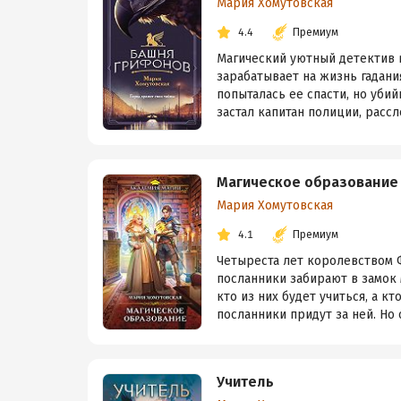
Мария Хомутовская
4.4
Премиум
Магический уютный детектив 
зарабатывает на жизнь гадани
попыталась ее спасти, но уби
застал капитан полиции, расс
Магическое образование
Мария Хомутовская
4.1
Премиум
Четыреста лет королевством Ф
посланники забирают в замок
кто из них будет учиться, а кт
посланники придут за ней. Но о
Учитель