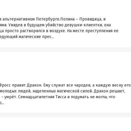
в альтернативном Петербурге.Полина – Провидица, и
ями. Увидев в будущем убийство девушки-клиентки, она
йца просто растворился в воздухе. На месте преступления ее
ледующий магические прес...
росс правит Дракон. Ему служат все чародеи, а каждую весну его
 молодых людей, наделенных магической силой. Дракон решает,
о - умрëт. Семнадцатилетняя Тисса и подумать не могла, что
...