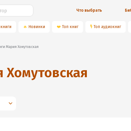
Что выбрать
Би
 книги
🔥
Новинки
❤️
Топ книг
🎙
Топ аудиокниг
ниги Мария Хомутовская
 Хомутовская