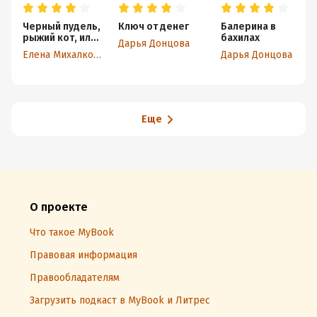
Черный пудель,
Ключ от денег
Балерина в
рыжий кот, или
бахилах
Дарья Донцова
Свадьба с
Елена Михалкова
Дарья Донцова
препятствиями
Еще
О проекте
Что такое MyBook
Правовая информация
Правообладателям
Загрузить подкаст в MyBook и Литрес