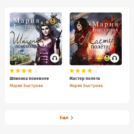
Шпионка поневоле
Мастер полета
П
Мария Быстрова
Мария Быстрова
Ма
Еще