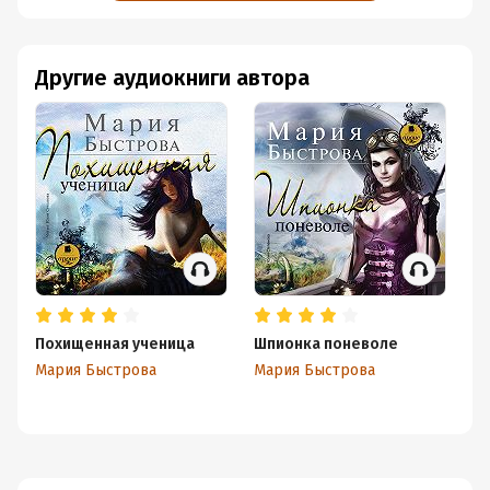
Другие аудиокниги автора
Похищенная ученица
Шпионка поневоле
Аф
Мария Быстрова
Мария Быстрова
Ма