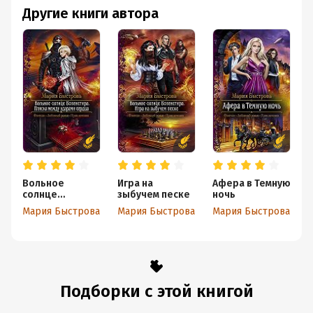
Другие книги автора
Вольное
Игра на
Афера в Темную
солнце
зыбучем песке
ночь
Воленстира.
Мария Быстрова
Мария Быстрова
Мария Быстрова
М
Пляска между
ударами сердца
Подборки с этой книгой