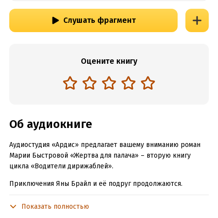
Слушать фрагмент
Оцените книгу
Об аудиокниге
Аудиостудия «Ардис» предлагает вашему вниманию роман
Марии Быстровой «Жертва для палача» – вторую книгу
цикла «Водители дирижаблей».
Приключения Яны Брайл и её подруг продолжаются.
Впереди второй год обучения в Полётной школе, и он не
обещает быть лёгким. А между тем в Регесторской империи
Показать полностью
вновь убивают магов. Кто и по чьей указке собирает их силу