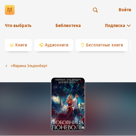
Войти
Что выбрать
Библиотека
Подписка
📖
Книги
🎧
Аудиокниги
👌
Бесплатные книги
⭐️Марина Эльденберт