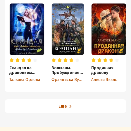
Скандал на
Волшаны.
Проданная
драконьем
Пробуждение
дракону
факультете
Земли
Тальяна Орлова
Франциска Вудворт
Алисия Эванс
Еще