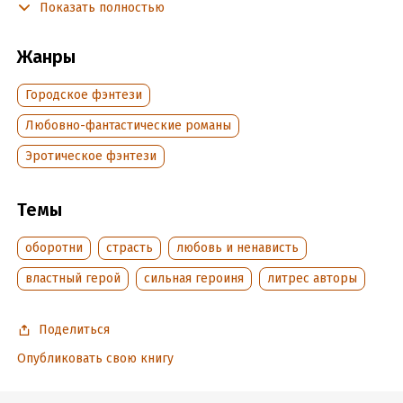
Показать полностью
до сих пор желает видеть меня своей.
Первая книга дилогии.
Жанры
Городское фэнтези
Подробная информация
Любовно-фантастические романы
Дата написания:
30 марта 2020
Объем:
410898
Эротическое фэнтези
Год издания:
2026
Дата поступления:
10 июля 2025
Темы
Время на чтение:
6
ч.
оборотни
страсть
любовь и ненависть
властный герой
сильная героиня
литрес авторы
Поделиться
Опубликовать свою книгу