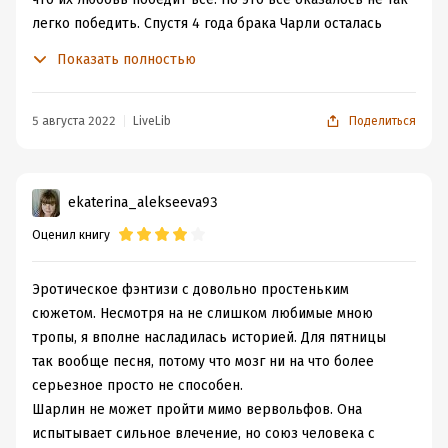
легко победить. Спустя 4 года брака Чарли осталась
вдовой с кучей проблем и долгов от бывшего
Показать полностью
муженька. Решать такие проблемы в одиночку у
героини не было ни сил, ни возможностей, так что ей
пришлось обратиться за помощью к давнему
5 августа 2022
LiveLib
Поделиться
знакомому.
Доминик прям обаяш. Редко я фанатею от властного
мужского персонажа, и еще реже им оказывается
ekaterina_alekseeva93
оборотень, но тут как-то все карты сложились. От и до
Оценил книгу
я была полностью на его стороне. Да, было пару
моментов, когда он перегибал, но даже это не
испортило впечатление о герое. Все в рамках ситуации,
Эротическое фэнтизи с довольно простеньким
характера и статуса альфы.
сюжетом. Несмотря на не слишком любимые мною
Шарлин…ууууу…бесявая девка. Пару раз я понимала ее
тропы, я вполне насладилась историей. Для пятницы
протест и нежелание подчиняться, но вот в
так вообще песня, потому что мозг ни на что более
остальном….как можно быть настолько в раздрае.
серьезное просто не способен.
Хотеть одного, говорить другое, а делать вообще
Шарлин не может пройти мимо вервольфов. Она
третье, и при этом всем обвинять всех вокруг и
испытывает сильное влечение, но союз человека с