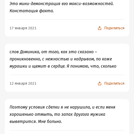
могло. Яркие герои, страсть, противоречивые чувства.
Это мини-демонстрация его макси-возможностей.
Попытки прийти к компромиссу. Очень много
Констатация факта.
недомолвок и тайн.
Героиня понимает, что жила и была замужем за
17 января 2021
Поделиться
незнакомцем. За какое-то время контракта она узнала
о вервольфах больше, чем от мужа. В попытках
отстоять самостоятельность она доставляет проблемы
альфе, с которым контракт.
слов Доминика, от того, как это сказано –
Он же в силу своей «должности» не считает нужным
проникновенно, с нежностью и надрывом, по коже
вообще что-либо объяснять. А у нее копится огромный
мурашки и щемит в сердце. Я понимаю, что, сколько
список вопросов и претензий.
Научатся ли они нормально разговаривать, доверять
12 января 2021
Поделиться
друг другу, мне предстоит узнать.
Поэтому условия сделки я не нарушила, и если меня
хорошенько отмыть, то запах другого мужика
выветрится. Мне больно.