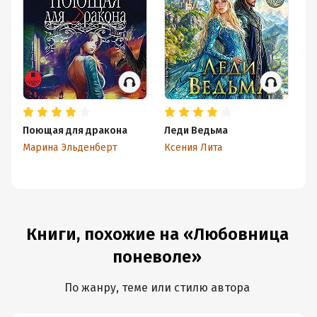
Поющая для дракона
Леди Ведьма
По
Ме
Марина Эльденберт
Ксения Лита
Ма
Книги, похожие на «Любовница
поневоле»
По жанру, теме или стилю автора