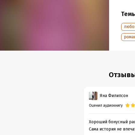
Тем
любо
рома
Отзывы
Яна Филипсон
Оценил аудиокнигу
Хороший бонусный рас
Сама история не впеча