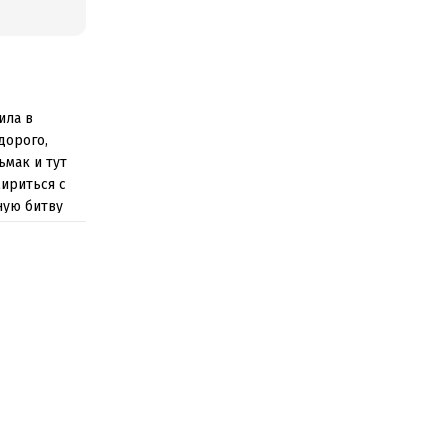
ила в
дорого,
ьмак и тут
мириться с
ную битву
анное