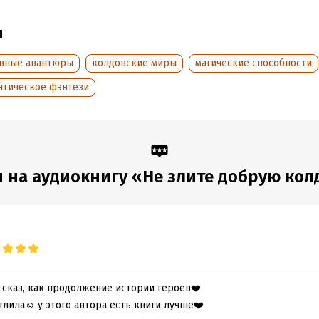
ы
вные авантюры
колдовские миры
магические способности
нтическое фэнтези
 на аудиокнигу «Не злите добрую кол
сказ, как продолжение истории героев❤️
тлила☺️ у этого автора есть книги лучше❤️