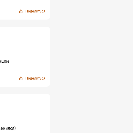
Поделиться
онцом
Поделиться
менился)