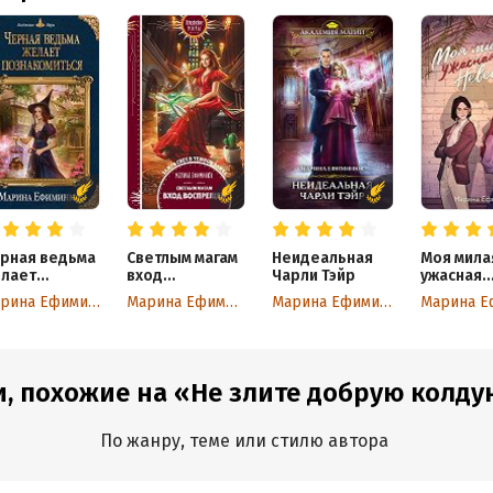
рная ведьма
Светлым магам
Неидеальная
Моя мила
лает
вход
Чарли Тэйр
ужасная
знакомиться
воспрещен
невеста
Марина Ефиминюк
Марина Ефиминюк
Марина Ефиминюк
, похожие на «Не злите добрую колду
По жанру, теме или стилю автора