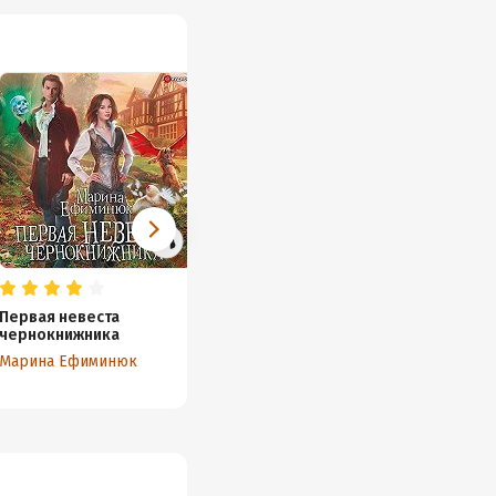
Первая невеста
Квест Академия
чернокнижника
Марина Ефиминюк
Марина Ефиминюк