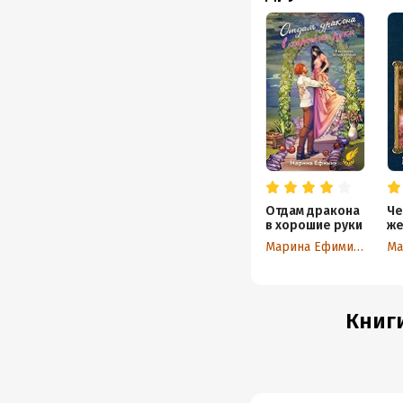
Отдам дракона
Че
в хорошие руки
же
по
Марина Ефиминюк
Книги