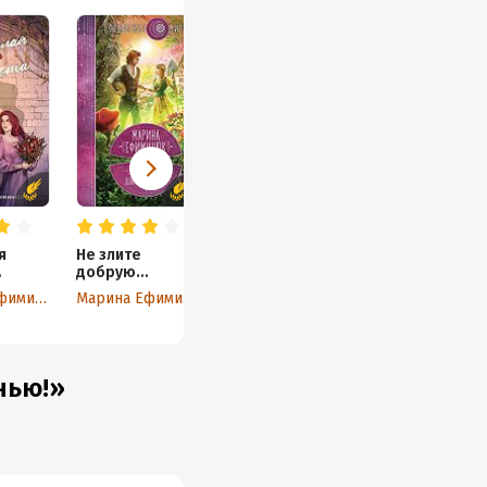
я
Не злите
добрую
колдунью!
Марина Ефиминюк
Марина Ефиминюк
нью!»