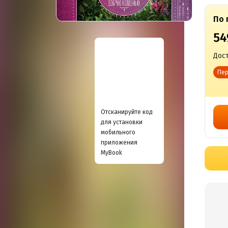
По 
54
Дост
Пер
Отсканируйте код
для установки
мобильного
приложения
MyBook