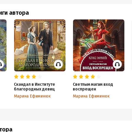
иги автора
Скандал в Институте
Светлым магам вход
благородных девиц
воспрещен
Марина Ефиминюк
Марина Ефиминюк
втора