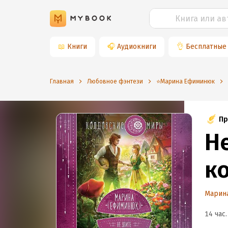
📖
Книги
🎧
Аудиокниги
👌
Бесплатные
Главная
Любовное фэнтези
⭐️Марина Ефиминюк
Пр
Н
к
Марин
14 час.