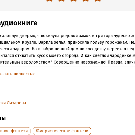
аудиокниге
 хлопнув дверью, я покинула родовой замок и три года чудесно ж
циальном Круэле. Варила зелья, приносила пользу горожанам. Не
чески задаром. Но в заброшенный дом по соседству переехал вед
ытался отхватить кусок моего огорода. И как светлой чародейке 
ительным вероломством? Совершенно невозможно! Правда, эпич
со злом пришлось чуток отложить, ведь с нами случилось неожид
казать полностью
зумение… Настолько нелепое, что я сама в полном шоке!
обная информация
сия Лазарева
аписания:
1 января 2022
ISBN (EAN):
9785041864224
дания:
2023
ры
оступления:
19 июня 2023
вное фэнтези
Юмористическое фэнтези