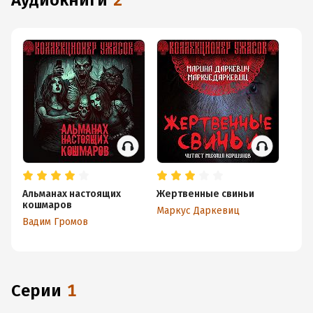
аудиокниги
2
Альманах настоящих
Жертвенные свиньи
кошмаров
Маркус Даркевиц
Вадим Громов
Серии
1