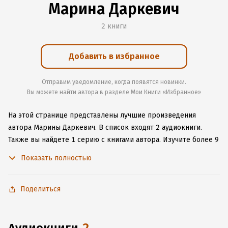
Марина Даркевич
2 книги
Добавить в избранное
Отправим уведомление, когда появятся новинки.
Вы можете найти автора в разделе Мои Книги «Избранное»
На этой странице представлены лучшие произведения
автора Марины Даркевич.
В список входят 2 аудиокниги.
Также вы найдете 1 серию с книгами автора.
Изучите более 9
отзывов о творчестве автора и начните читать или слушать
Показать полностью
книги Марины Даркевич онлайн прямо на сайте, установите
наше удобное приложение для iOS или Android, чтобы
не расставаться с любимыми произведениями даже без
Поделиться
подключения к интернету.