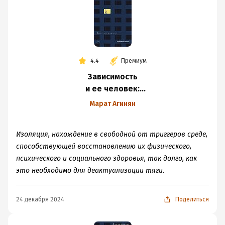
4.4
Премиум
Зависимость
и ее человек:
записки психиатра-
Марат Агинян
нарколога
Изоляция, нахождение в свободной от триггеров среде,
способствующей восстановлению их физического,
психического и социального здоровья, так долго, как
это необходимо для деактуализации тяги.
24 декабря 2024
Поделиться