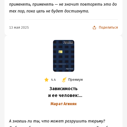
применять, применять — не значит повторять это до
тех пор, пока цель не будет достигнута.
13 мая 2025
Поделиться
4.4
Премиум
Зависимость
и ее человек:
записки психиатра-
Марат Агинян
нарколога
А знаешь ли ты, что может разрушить тюрьму?