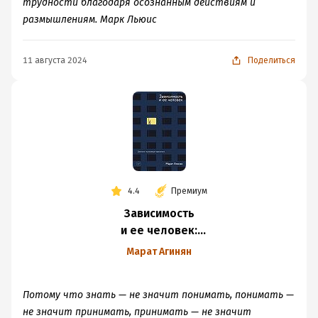
трудности благодаря осознанным действиям и
размышлениям. Марк Льюис
11 августа 2024
Поделиться
4.4
Премиум
Зависимость
и ее человек:
записки психиатра-
Марат Агинян
нарколога
Потому что знать — не значит понимать, понимать —
не значит принимать, принимать — не значит