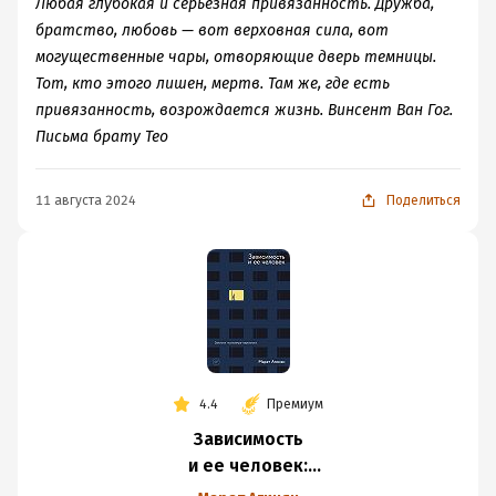
Любая глубокая и серьезная привязанность. Дружба,
братство, любовь — вот верховная сила, вот
могущественные чары, отворяющие дверь темницы.
Тот, кто этого лишен, мертв. Там же, где есть
привязанность, возрождается жизнь. Винсент Ван Гог.
Письма брату Тео
11 августа 2024
Поделиться
4.4
Премиум
Зависимость
и ее человек:
записки психиатра-