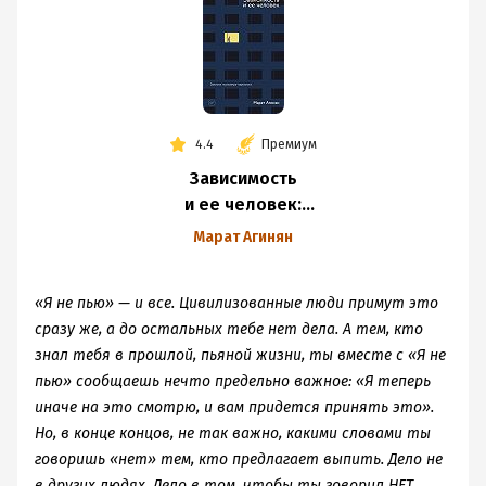
4.4
Премиум
Зависимость
и ее человек:
записки психиатра-
Марат Агинян
нарколога
«Я не пью» — и все. Цивилизованные люди примут это
сразу же, а до остальных тебе нет дела. А тем, кто
знал тебя в прошлой, пьяной жизни, ты вместе с «Я не
пью» сообщаешь нечто предельно важное: «Я теперь
иначе на это смотрю, и вам придется принять это».
Но, в конце концов, не так важно, какими словами ты
говоришь «нет» тем, кто предлагает выпить. Дело не
в других людях. Дело в том, чтобы ты говорил НЕТ