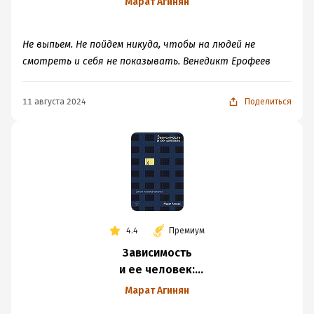
Марат Агинян
нарколога
Не выпьем. Не пойдем никуда, чтобы на людей не
смотреть и себя не показывать. Венедикт Ерофеев
11 августа 2024
Поделиться
4.4
Премиум
Зависимость
и ее человек:
записки психиатра-
Марат Агинян
нарколога