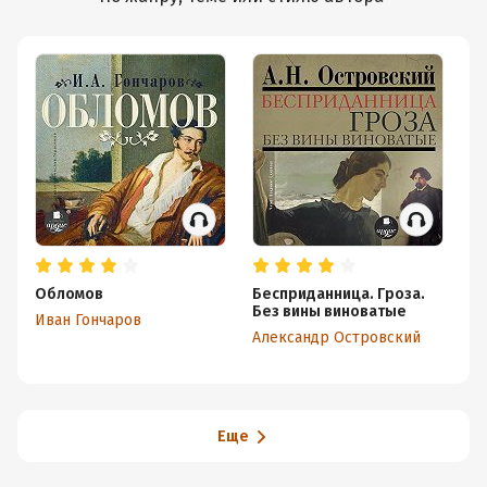
Обломов
Бесприданница. Гроза.
М
Без вины виноватые
Иван Гончаров
Ни
Александр Островский
Еще