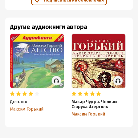
Подписаться на обновления
Другие аудиокниги автора
Детство
Макар Чудра. Челкаш.
На
Старуха Изергиль
Максим Горький
Ма
Максим Горький