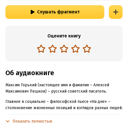
Слушать фрагмент
Оцените книгу
Об аудиокниге
Максим Горький (настоящее имя и фамилия – Алексей
Максимович Пешков) – русский советский писатель.
Главное в социально – философской пьесе «На дне» –
столкновение жизненных позиций и взглядов разных людей.
Автор задается характерным для русской литературы
вопросом о двух видах гуманизма: гуманизм Луки призывает
Показать полностью
к жалости и состраданию, примиряет с трудностями жизни,