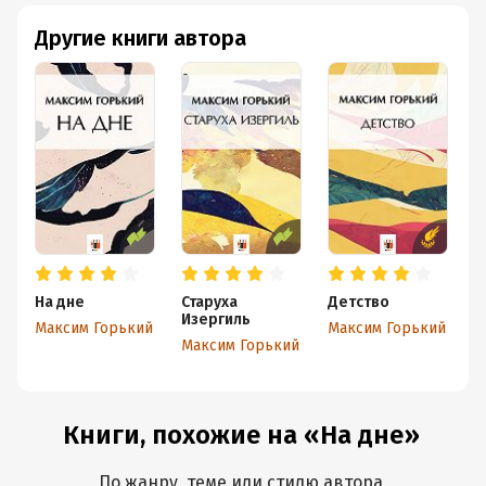
Другие книги автора
На дне
Старуха
Детство
Ч
Изергиль
Максим Горький
Максим Горький
М
Максим Горький
Книги, похожие на «На дне»
По жанру, теме или стилю автора