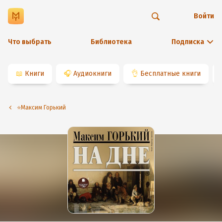
Войти
Что выбрать
Библиотека
Подписка
📖
Книги
🎧
Аудиокниги
👌
Бесплатные книги
⭐️Максим Горький