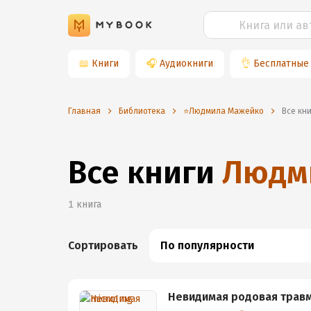
📖
Книги
🎧
Аудиокниги
👌
Бесплатные
Главная
Библиотека
⭐️Людмила Мажейко
Все к
Все книги
Людм
1
книга
Сортировать
По популярности
Невидимая родовая травм