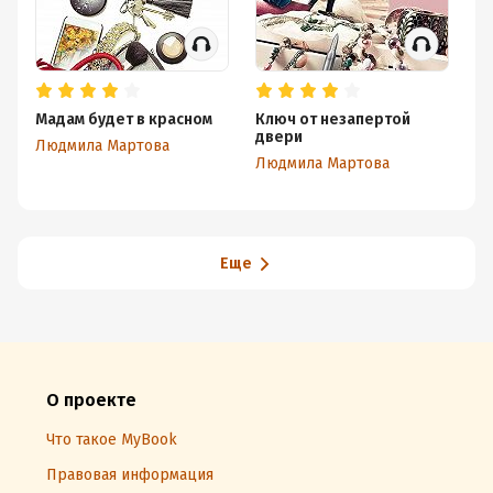
Мадам будет в красном
Ключ от незапертой
«С
двери
ц
Людмила Мартова
Людмила Мартова
Л
Еще
О проекте
Что такое MyBook
Правовая информация