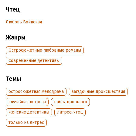
пересечься, если бы не пугающие происшествия –
поблизости бродят сбежавшие из колонии заключенные,
Чтец
поисковики обнаружили в болоте неопознанные тела, и,
похоже, трясина скрывает еще немало опасных тайн…
Любовь Боинская
Жанры
Подробная информация
Дата написания:
1 января 2020
Остросюжетные любовные романы
Год издания:
2020
Современные детективы
Дата поступления:
4 июня 2020
Темы
остросюжетная мелодрама
загадочные происшествия
случайная встреча
тайны прошлого
женские детективы
литрес: чтец
только на литрес