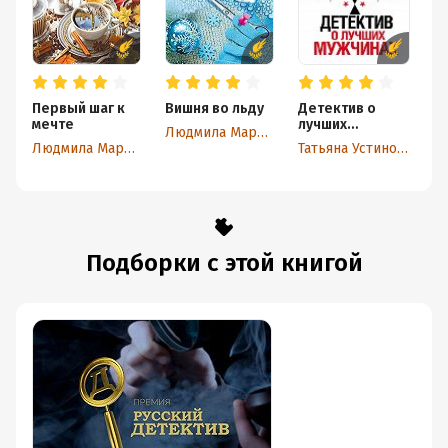
Первый шаг к
Вишня во льду
Детектив о
Б
мечте
лучших
с
Людмила Мартова
мужчинах
Людмила Мартова
Татьяна Устинова
Подборки с этой книгой