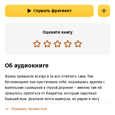
Слушать фрагмент
Оцените книгу
Об аудиокниге
Ирина привыкла всегда и за все отвечать сама. Тем
беспомощнее она чувствовала себя, оказавшись вдвоем с
маленьким сынишкой в глухой деревне – именно там ей
пришлось прятаться от бандитов, которым задолжал
бывший муж. Деревня почти вымерла, но рядом в лесу
расположился поисковый отряд во главе с Александром
Показать полностью
Веретьевым. Пути Ирины и Александра могли бы никогда не