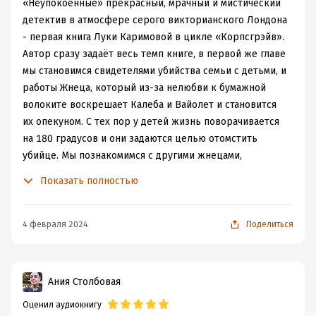
«Неупокоенные» прекрасный, мрачный и мистический
детектив в атмосфере серого викторианского Лондона
- первая книга Луки Каримовой в цикле «Корпсгрэйв».
Автор сразу задаёт весь темп книге, в первой же главе
мы становимся свидетелями убийства семьи с детьми, и
работы Жнеца, который из-за нелюбви к бумажной
волоките воскрешает Калеба и Вайолет и становится
их опекуном. С тех пор у детей жизнь поворачивается
на 180 градусов и они задаются целью отомстить
убийце. Мы познакомимся с другими жнецами,
Мушкетером и Валетом. Также будем близко знакомы с
Показать полностью
Джеком (тот самый Потрошитель) и Сыщиком. Герои
своеобразные, яркие, со своими эмоциями и
переживаниями. Даже жнецы имеют свой темперамент
4 февраля 2024
Поделиться
и характер. К концу книги я подружилась со всеми и
сопереживала каждому.
Повествование у книги динамичное, автор прекрасно
Ания Столбовая
держит интригу и до последнего неизвестно, кто
Оценил аудиокнигу
виноват в смерти. Надо сказать, что на страницах книги