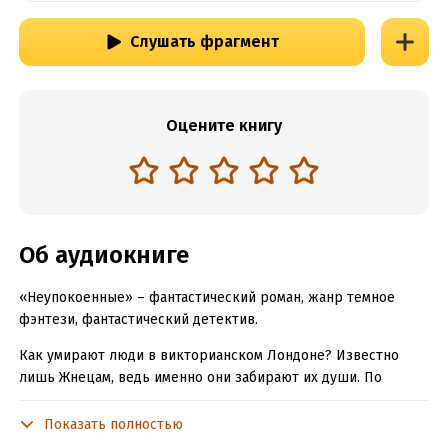
Слушать фрагмент
Оцените книгу
Об аудиокниге
«Неупокоенные» – фантастический роман, жанр темное
фэнтези, фантастический детектив.
Как умирают люди в викторианском Лондоне? Известно
лишь Жнецам, ведь именно они забирают их души. По
темным переулкам, окруженный мраком рыщет Джек
Потрошитель, вампирша Эржбет Батори, она же кровавая
Показать полностью
графиня повелевает элитным борделем, тайное общество