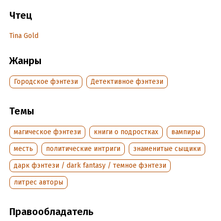
плетет интриги против королевы Виктории, а двое сирот
Чтец
мечтают отомстить врагам за смерть родителей…
Tina Gold
audionautix.com
Jason Shaw / Middle Earth
Жанры
Запись 2021 г.
Городское фэнтези
Детективное фэнтези
© Каримова Лука
© ИДДК
Темы
магическое фэнтези
книги о подростках
вампиры
Подробная информация
месть
политические интриги
знаменитые сыщики
Дата написания:
1 января 2021
дарк фэнтези / dark fantasy / темное фэнтези
Год издания:
2021
Дата поступления:
7 июля 2026
литрес авторы
Правообладатель