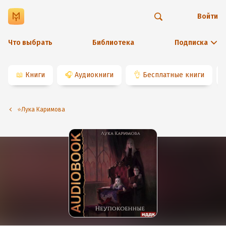
Войти
Что выбрать
Библиотека
Подписка
📖
Книги
🎧
Аудиокниги
👌
Бесплатные книги
⭐️Лука Каримова