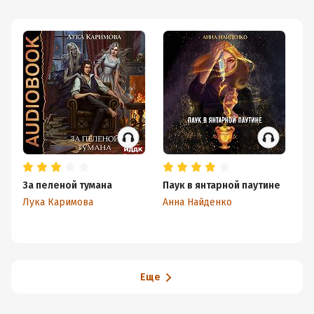
За пеленой тумана
Паук в янтарной паутине
Со
Лука Каримова
Анна Найденко
Да
Еще