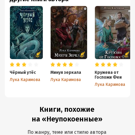
Чёрный утёс
Минуя зеркала
Кружева от
Госпожи Феи
Лука Каримова
Лука Каримова
Лука Каримова
Книги, похожие
на «Неупокоенные»
По жанру, теме или стилю автора