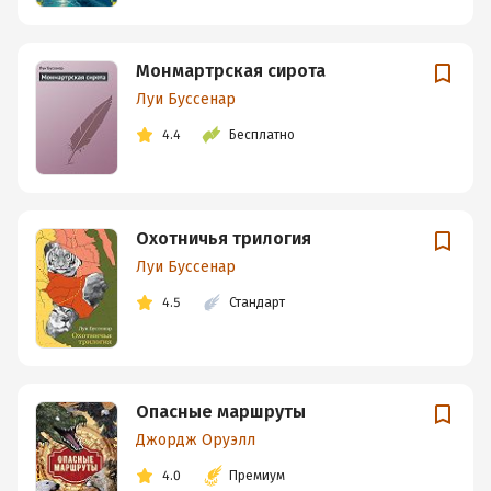
Монмартрская сирота
Луи Буссенар
4.4
Бесплатно
Охотничья трилогия
Луи Буссенар
4.5
Стандарт
Опасные маршруты
Джордж Оруэлл
4.0
Премиум