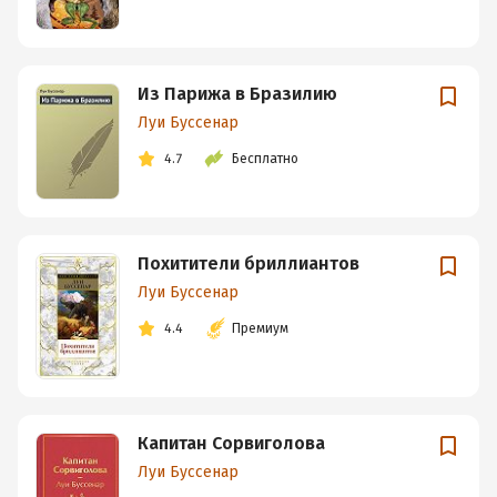
Из Парижа в Бразилию
Луи Буссенар
4.7
Бесплатно
Похитители бриллиантов
Луи Буссенар
4.4
Премиум
Капитан Сорвиголова
Луи Буссенар