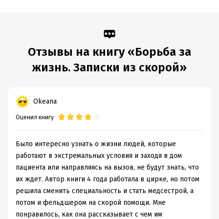
Дата поступления:
27 декабря 2020
ISBN (EAN):
9785171205058
Переводчик:
Михаил Перекалин
Отзывы на книгу «Борьба за
Время на чтение:
6
ч.
жизнь. Записки из скорой»
Okeana
Оценил книгу
Было интересно узнать о жизни людей, которые
работают в экстремальных условия и заходя в дом
пациента или направляясь на вызов, не будут знать, что
их ждет. Автор книги 4 года работала в цирке, но потом
решила сменить специальность и стать медсестрой, а
потом и фельдшером на скорой помощи. Мне
понравилось, как она рассказывает с чем им