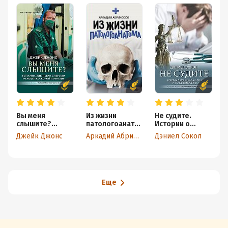
Вы меня
Из жизни
Не судите.
слышите?
патологоанато
Истории о
Встречи с
ма
медицинской
Джейк Джонс
Аркадий Абрикосов
Дэниел Сокол
жизнью и
этике и
смертью
врачебной
фельдшера
мудрости
скорой помощи
Еще