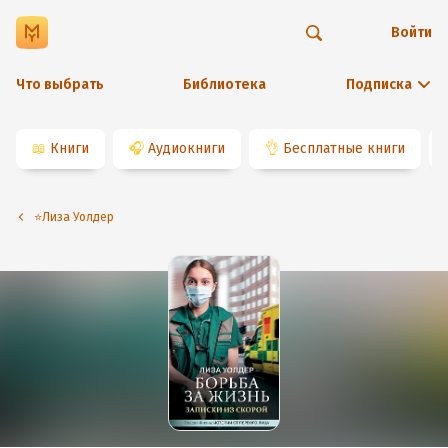
Войти
Что выбрать
Библиотека
Подписка
📖
Книги
🎧
Аудиокниги
👌
Бесплатные книги
⭐️Лиза Уолдер