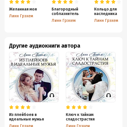
Желанная моя
Благородный
Кольцо для
соблазнитель
наследника
Линн Грэхем
Линн Грэхем
Линн Грэхем
Другие аудиокниги автора
Из плейбоев в
Ключ к тайнам
По
идеальные мужья
сладострастия
Ли
Линн Грэхем
Линн Грэхем