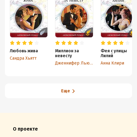
Любовь жива
Миллион за
Фея с улицы
невесту
Лилий
Сандра Хьятт
Дженнифер Льюис
Анна Клири
Еще
О проекте