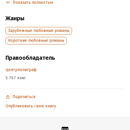
Показать полностью
Подробная информация
Жанры
Дата написания:
1 января 2010
Объем:
208859
Зарубежные любовные романы
Год издания:
2012
Короткие любовные романы
ISBN (EAN):
9785227029584
Переводчик:
Н. Баркова
Время на чтение:
3
ч.
Правообладатель
Центрполиграф
5 767 книг
Поделиться
Опубликовать свою книгу