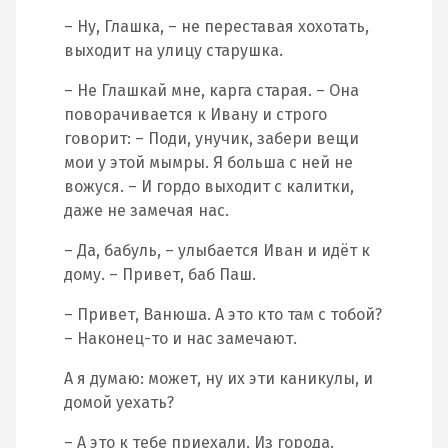
– Ну, Глашка, – не переставая хохотать,
выходит на улицу старушка.
– Не Глашкай мне, карга старая. – Она
поворачивается к Ивану и строго
говорит: – Поди, унучик, забери вещи
мои у этой мымры. Я больша с ней не
вожуся. – И гордо выходит с калитки,
даже не замечая нас.
– Да, бабуль, – улыбается Иван и идёт к
дому. – Привет, баб Паш.
– Привет, Ванюша. А это кто там с тобой?
– Наконец-то и нас замечают.
А я думаю: может, ну их эти каникулы, и
домой уехать?
– А это к тебе приехали. Из города.