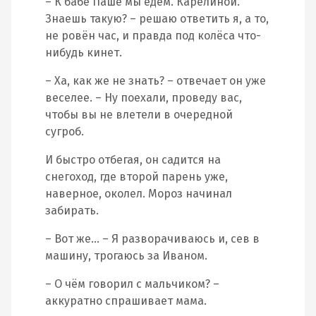
– К бабе Паше мы едем. Карелиной.
Знаешь такую? – решаю ответить я, а то,
не ровён час, и правда под колёса что-
нибудь кинет.
– Ха, как же не знать? – отвечает он уже
веселее. – Ну поехали, проведу вас,
чтобы вы не влетели в очередной
сугроб.
И быстро отбегая, он садится на
снегоход, где второй парень уже,
наверное, околел. Мороз начинал
забирать.
– Вот же… – Я разворачиваюсь и, сев в
машину, трогаюсь за Иваном.
– О чём говорил с мальчиком? –
аккуратно спрашивает мама.