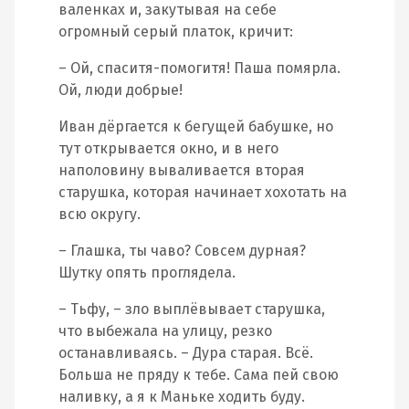
валенках и, закутывая на себе
огромный серый платок, кричит:
– Ой, спаситя-помогитя! Паша помярла.
Ой, люди добрые!
Иван дёргается к бегущей бабушке, но
тут открывается окно, и в него
наполовину вываливается вторая
старушка, которая начинает хохотать на
всю округу.
– Глашка, ты чаво? Совсем дурная?
Шутку опять проглядела.
– Тьфу, – зло выплёвывает старушка,
что выбежала на улицу, резко
останавливаясь. – Дура старая. Всё.
Больша не пряду к тебе. Сама пей свою
наливку, а я к Маньке ходить буду.