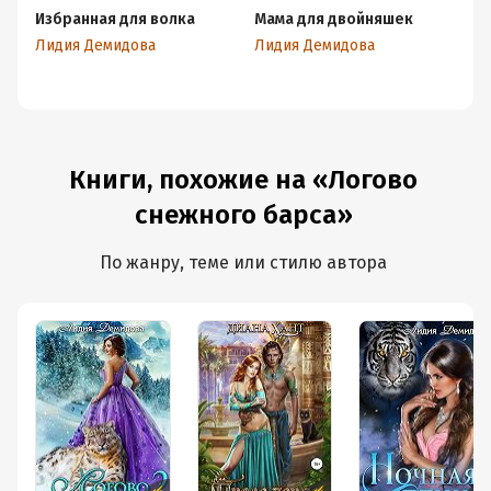
Избранная для волка
Мама для двойняшек
Ло
Ча
Лидия Демидова
Лидия Демидова
Ли
Книги, похожие на «Логово
снежного барса»
По жанру, теме или стилю автора