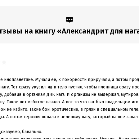
тзывы на книгу «Александрит для наг
 инопланетяне. Мучали ее, к покорности приручали, а потом про
нагу. Тот сразу укусил, яд в тело пустил, чтобы пленница сразу п
у, добавив в организм ДНК нага. И организм не выдержал, мутиров
у. Такое вот избитое начало. А вот то что наг был владельцем иг
ои не избито. Такие бои, эротические, в грязи в специальном геле
. А потом героиня попала к зеленому нагу, который на нее запал 
дсказуемо, банально.