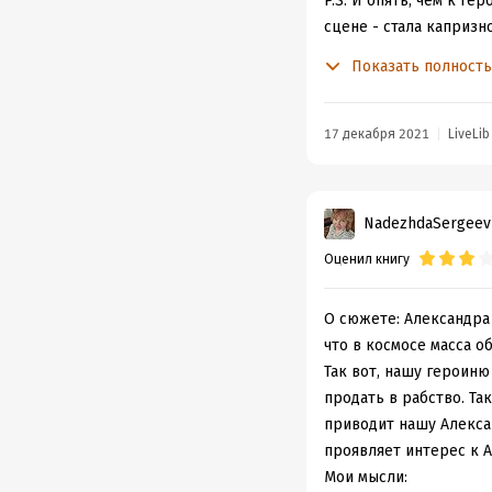
P.S. И опять, чем к ге
сцене - стала капризн
понятно вроде, но...
Показать полност
17 декабря 2021
LiveLib
NadezhdaSergeev
Оценил книгу
О сюжете: Александра 
что в космосе масса о
Так вот, нашу героиню
продать в рабство. Та
приводит нашу Алекса
проявляет интерес к А
Мои мысли: