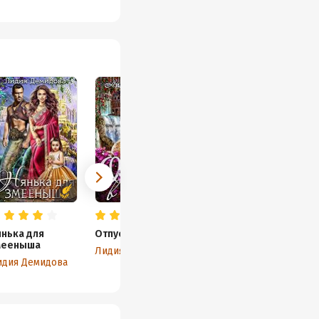
емного не хватило,
икла только
дии Демидовой ещё
янька для
Отпуск в гареме
мееныша
Лидия Демидова
идия Демидова