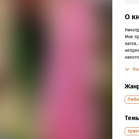
О к
Никогд
Мне пр
нагов,
непрек
никого
степен
По
Подр
Жан
Объем
Любо
Год из
Дата п
Тем
прик