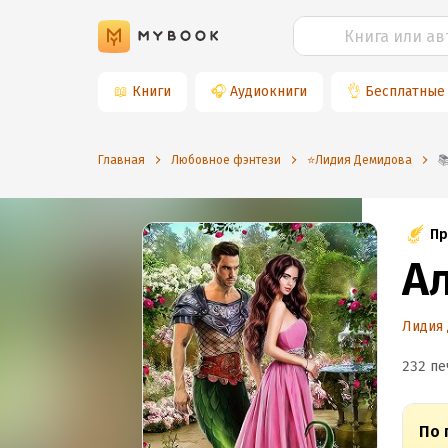
📖
Книги
🎧
Аудиокниги
👌
Бесплатные
Главная
Любовное фэнтези
⭐️Лидия Демидова
Пр
А
Лидия
232 пе
По 