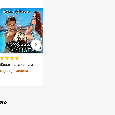
Желанная для нага
Мама для найденыша
Невест
драко
Лидия Демидова
Лидия Демидова
Лидия 
га»