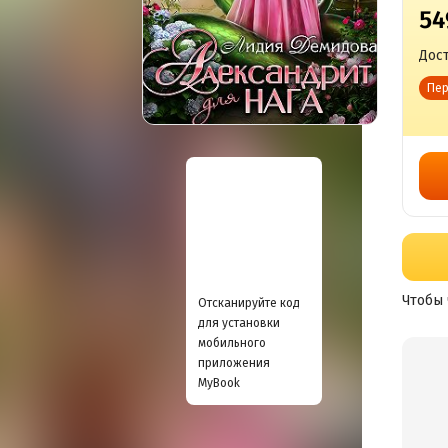
54
Дост
Пер
Чтобы 
Отсканируйте код
для установки
мобильного
приложения
MyBook