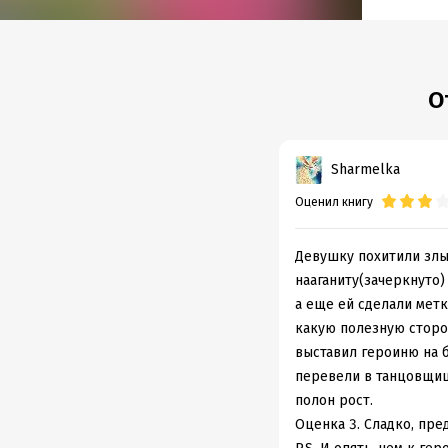
О
Sharmelka
Оценил книгу
Девушку похитили злые
нааганиту(зачеркнуто) 
а еще ей сделали метк
какую полезную сторон
выставил героиню на б
перевели в танцовщицы
полон рост.
Оценка 3. Сладко, пре