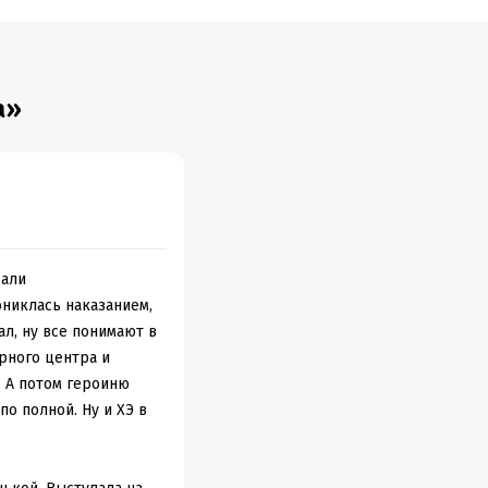
а»
дали
рониклась наказанием,
ал, ну все понимают в
орного центра и
. А потом героиню
по полной. Ну и ХЭ в