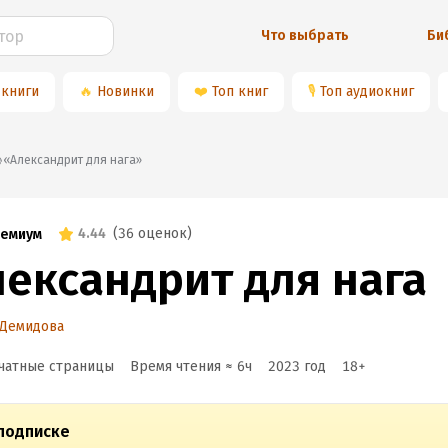
Что выбрать
Би
 книги
🔥
Новинки
❤️
Топ книг
🎙
Топ аудиокниг
📚«Александрит для нага»
4.44
(
36 оценок
)
емиум
лександрит для нага
 Демидова
чатные страницы
Время чтения ≈
6
ч
2023
год
18
+
подписке