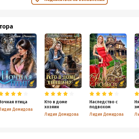
ем забыла). Видно было, что мотивоы для адекватного феминизма н
отелось добавить это в книгу.
м, но в рамках жанра вполне неплох. А крючок на вторую книгу ц
втора
 типичность и клишированность сюжета, попробую почитать у Ли
ь даже о нагах).
Ночная птица
Кто в доме
Наследство с
Н
хозяин
подвохом
з
Лидия Демидова
Лидия Демидова
Лидия Демидова
Л