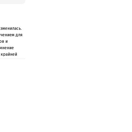
изменилась.
ечением для
ов и
 мнение
о крайней