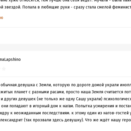
роине хуже относятся, тем лучше она себя ведет. Мучали - была паи
ой звездой. Попала в любящие руки - сразу стала смелой феминист
ью
naLapshino
обычная девушка с Земли, которую по дороге домой украли инопл
бжитых планет с разными расами, просто наша Земля считается пот
 и других девушек (не только же одну Сашу украли) психологичес
к они попадают в игорный дом к нагам. Попытка усмирения и поста
ндру к неожиданным последствиям. к этому один из нагов-гостей 
лександрит (так прозвали здесь девушку). Что же ждёт нашу гер