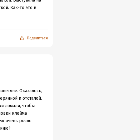
нькой. Выступала на
кой. Как-то это и
Поделиться
анетяне. Оказалось,
ерянной и отсталой.
ки ломали, чтобы
новки клейма
уж очень рьяно
оиню?