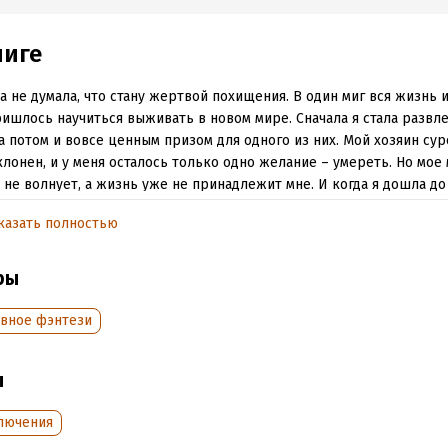
ниге
а не думала, что стану жертвой похищения. В один миг вся жизнь 
ишлось научиться выживать в новом мире. Сначала я стала развл
 а потом и вовсе ценным призом для одного из них. Мой хозяин сур
лонен, и у меня осталось только одно желание – умереть. Но мое
 не волнует, а жизнь уже не принадлежит мне. И когда я дошла д
и отчаяния, все изменилось…
казать полностью
обная информация
ры
:
418622
Время на чтение:
6
ч.
вное фэнтези
дания:
2023
оступления:
18 июля 2024
ы
лючения