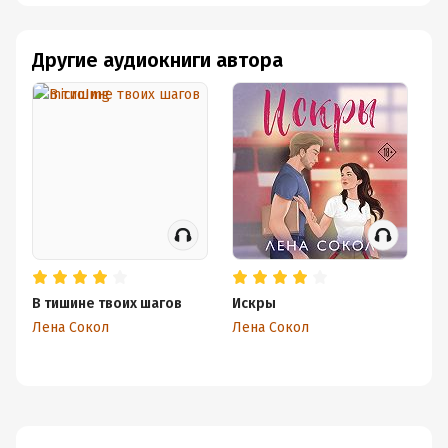
Другие аудиокниги автора
В тишине твоих шагов
Искры
П
Лена Сокол
Лена Сокол
Ле