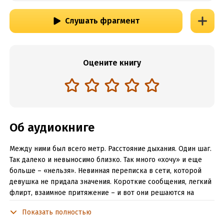
Слушать фрагмент
Оцените книгу
Об аудиокниге
Между ними был всего метр. Расстояние дыхания. Один шаг.
Так далеко и невыносимо близко. Так много «хочу» и еще
больше – «нельзя». Невинная переписка в сети, которой
девушка не придала значения. Короткие сообщения, легкий
флирт, взаимное притяжение – и вот они решаются на
встречу, которой суждено стать роковой. Теперь она
Показать полностью
преследует его во снах, сводит мужчину с ума. А он