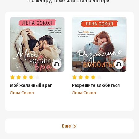
По жанру, теме или стилю автора
Мой желанный враг
Разрешите влюбиться
Пл
Лена Сокол
Лена Сокол
Ле
Еще