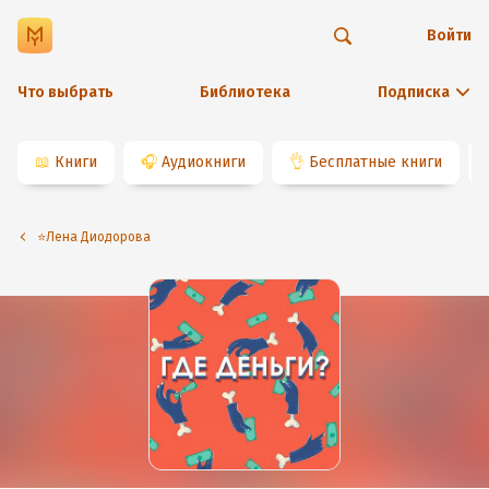
Войти
Что выбрать
Библиотека
Подписка
📖
Книги
🎧
Аудиокниги
👌
Бесплатные книги
⭐️Лена Диодорова