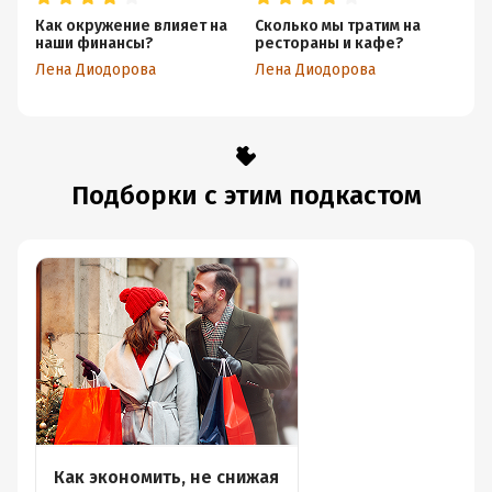
Как окружение влияет на
Сколько мы тратим на
Ре
наши финансы?
рестораны и кафе?
ф
Лена Диодорова
Лена Диодорова
Ле
Подборки с этим подкастом
Как экономить, не снижая