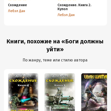
Схождение
Схождение. Книга 2.
Сх
Купол
С
Лебэл Дан
Лебэл Дан
Ле
Книги, похожие на «Боги должны
уйти»
По жанру, теме или стилю автора