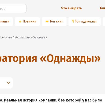
Что выбрать
Би
 книги
🔥
Новинки
❤️
Топ книг
🎙
Топ аудиокниг
Все книги Лаборатория «Однажды»
ратория «Однажды»
а. Реальная история компании, без которой у нас было