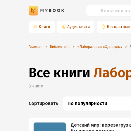
📖
Книги
🎧
Аудиокниги
👌
Бесплатные
Главная
Библиотека
⭐️Лаборатория «Однажды»
Все книги
Лабо
3
книги
Сортировать
По популярности
Детский мир: перезагрузк
бы другое детство