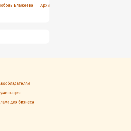
юбовь Блажеева
Архипова А.
Игорь Марков
Ю
вообладателям
ументация
лама для бизнеса