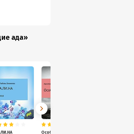
дие ада»
.ЛИ.НА
Особенная
Дурья башка
Л