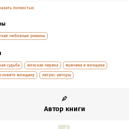
тать отрывок
казать полностью
обная информация
ры
аписания:
1 января 2018
Время на чтение:
1
ч.
:
4713
ткие любовные романы
дания:
2018
оступления:
5 марта 2018
ы
кая судьба
женская лирика
мужчина и женщина
ословите женщину
литрес авторы
Автор книги