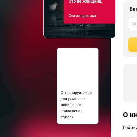
Вв
Отсканируйте код
для установки
мобильного
приложения
О к
MyBook
Сборни