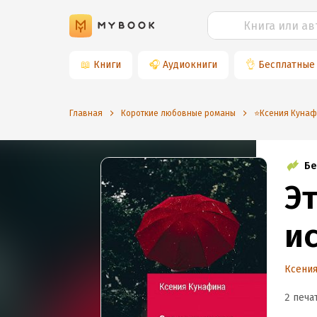
📖
Книги
🎧
Аудиокниги
👌
Бесплатные
Главная
Короткие любовные романы
⭐️Ксения Куна
Бе
Э
и
Ксени
2 печа