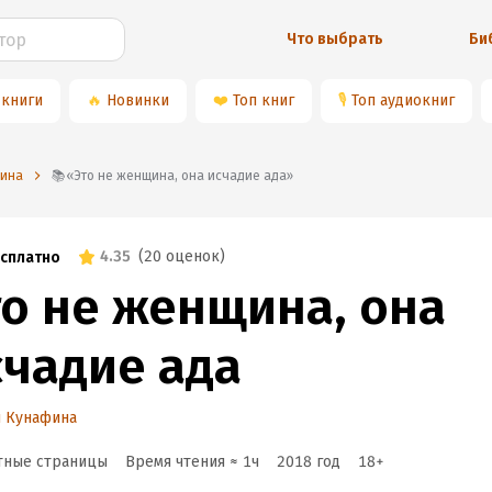
Что выбрать
Би
 книги
🔥
Новинки
❤️
Топ книг
🎙
Топ аудиокниг
фина
📚«Это не женщина, она исчадие ада»
4.35
(
20 оценок
)
сплатно
то не женщина, она
счадие ада
я Кунафина
тные страницы
Время чтения ≈
1
ч
2018
год
18
+