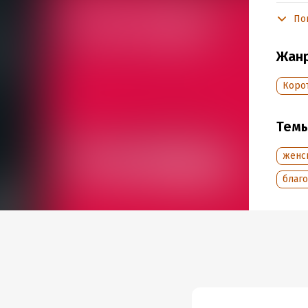
Чи
По
Подр
Жан
Дата н
Объем
Коро
Год из
Дата п
Тем
женс
благ