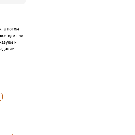
, а потом
все идет не
казуем и
задание