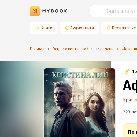
📖
Книги
🎧
Аудиокниги
👌
Бесплатные
Главная
Остросюжетные любовные романы
⭐️Кристи
Пр
А
Крист
223 пе
По 