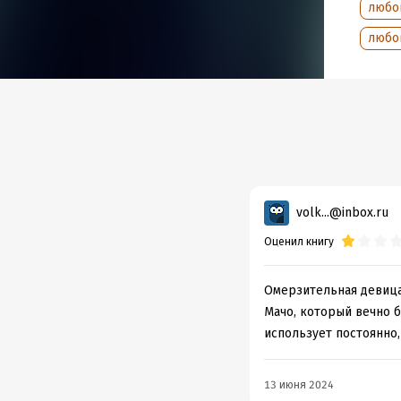
любо
любо
volk...@inbox.ru
Оценил книгу
Омерзительная девица
Мачо, который вечно б
использует постоянно,
13 июня 2024