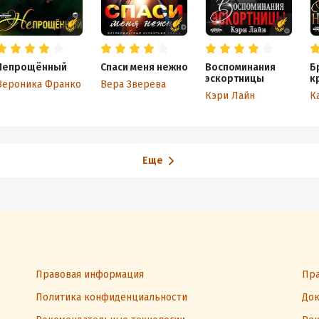
Непрощённый
Спаси меня нежно
Воспоминания
Б
эскортницы
к
Вероника Франко
Вера Зверева
Кэри Лайн
К
Еще
Правовая информация
Пра
Политика конфиденциальности
Док