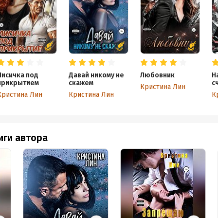
Лисичка под
Давай никому не
Любовник
Н
прикрытием
скажем
с
Кристина Лин
Кристина Лин
Кристина Лин
К
иги автора