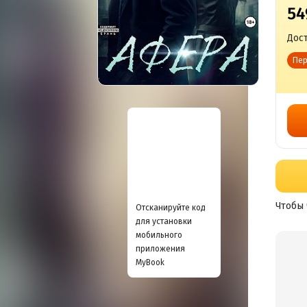
54
Дост
Пер
Чтобы 
Отсканируйте код
для установки
мобильного
приложения
MyBook