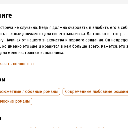
ниге
стреча не случайна. Ведь я должна очаровать и влюбить его в себя
ть важные документы для своего заказчика. Да только в этот раз 
ну. Начиная от нашего знакомства и первого свидания. Он непредс
, но именно это мне и нравится в нем больше всего. Кажется, это 
 для меня настоящим испытанием.
казать полностью
обная информация
ры
аписания:
6 декабря 2021
Время на чтение:
6
ч.
:
401405
осюжетные любовные романы
Современные любовные романы
дания:
2026
ические романы
оступления:
2 апреля 2022
ы