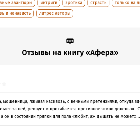
вные авантюры
интриги
эротика
страсть
только на л
вь и ненависть
литрес авторы
Отзывы на книгу «Афера»
, мошенница, лживая насквозь, с вечными претензиями, откуда з
егает за ней, ревнует и прогибается, противное чтиво донельзя…О
 а он в состоянии тряпки для пола «любит, аж дышать не может»