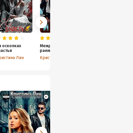
а осколках
Между небом и
частья
раем
ристина Лин
Кристина Лин