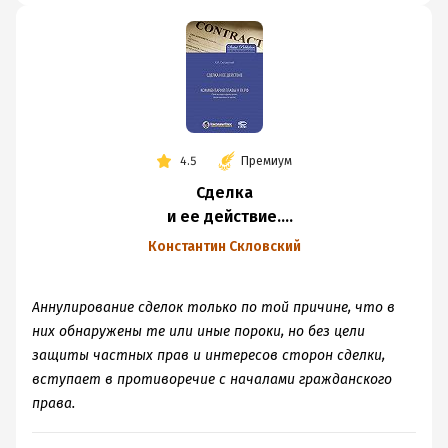
4.5
Премиум
Сделка
и ее действие.
Комментарий главы
Константин Скловский
9 ГК РФ (Понятие,
виды и форма
Аннулирование сделок только по той причине, что в
сделок.
них обнаружены те или иные пороки, но без цели
Недействительность
защиты частных прав и интересов сторон сделки,
сделок)
вступает в противоречие с началами гражданского
права.