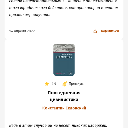
сделок недействительными – лишение волеизъявления
Недействительность
того юридического действия, которое оно, по внешним
сделок)
признакам, получило.
14 апреля 2022
Поделиться
4.9
Премиум
Повседневная
цивилистика
Константин Скловский
Ведь в этом случае он не несет никаких издержек,