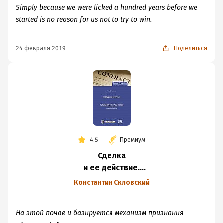
Simply because we were licked a hundred years before we
started is no reason for us not to try to win.
24 февраля 2019
Поделиться
4.5
Премиум
Сделка
и ее действие.
Комментарий главы
Константин Скловский
9 ГК РФ (Понятие,
виды и форма
На этой почве и базируется механизм признания
сделок.