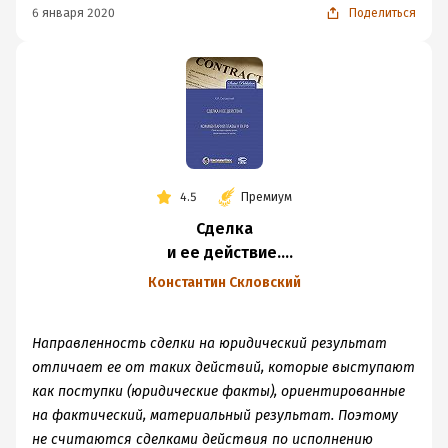
6 января 2020
Поделиться
4.5
Премиум
Сделка
и ее действие.
Комментарий главы
Константин Скловский
9 ГК РФ (Понятие,
виды и форма
Направленность сделки на юридический результат
сделок.
отличает ее от таких действий, которые выступают
Недействительность
как поступки (юридические факты), ориентированные
сделок)
на фактический, материальный результат. Поэтому
не считаются сделками действия по исполнению