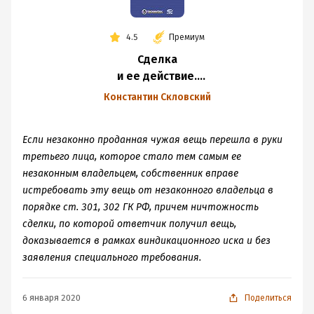
4.5
Премиум
Сделка
и ее действие.
Комментарий главы
Константин Скловский
9 ГК РФ (Понятие,
виды и форма
Если незаконно проданная чужая вещь перешла в руки
сделок.
третьего лица, которое стало тем самым ее
Недействительность
незаконным владельцем, собственник вправе
сделок)
истребовать эту вещь от незаконного владельца в
порядке ст. 301, 302 ГК РФ, причем ничтожность
сделки, по которой ответчик получил вещь,
доказывается в рамках виндикационного иска и без
заявления специального требования.
6 января 2020
Поделиться