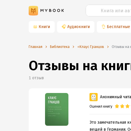
📖
Книги
🎧
Аудиокниги
👌
Бесплатные
Главная
Библиотека
⭐️Клаус Гранцов
Отзывы на
Отзывы на книг
1
отзыв
Анонимный чит
Оценил книгу
Это замечательная к
вещей в Германии. О