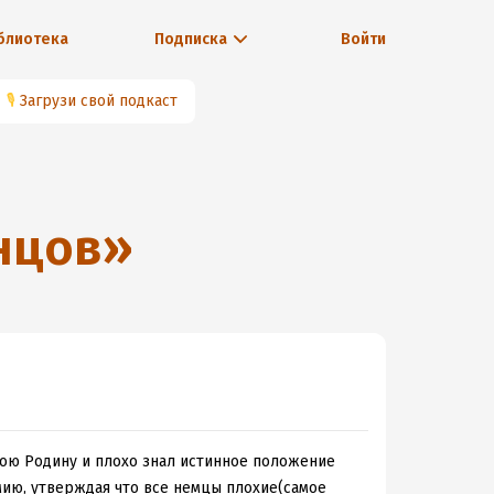
блиотека
Подписка
Войти
🎙
Загрузи свой подкаст
нцов
»
вою Родину и плохо знал истинное положение
мию, утверждая что все немцы плохие(самое