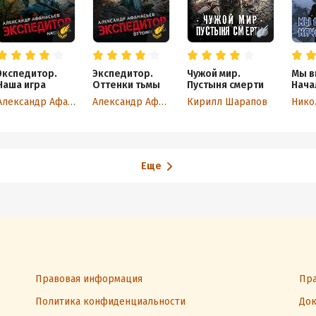
Экспедитор.
Экспедитор.
Чужой мир.
Мы в
Наша игра
Оттенки тьмы
Пустыня смерти
Нача
Александр Афанасьев
Александр Афанасьев
Кирилл Шарапов
Еще
Правовая информация
Пра
Политика конфиденциальности
Док