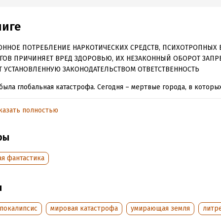
ниге
ОННОЕ ПОТРЕБЛЕНИЕ НАРКОТИЧЕСКИХ СРЕДСТВ, ПСИХОТРОПНЫХ 
ГОВ ПРИЧИНЯЕТ ВРЕД ЗДОРОВЬЮ, ИХ НЕЗАКОННЫЙ ОБОРОТ ЗАПР
Т УСТАНОВЛЕННУЮ ЗАКОНОДАТЕЛЬСТВОМ ОТВЕТСТВЕННОСТЬ
была глобальная катастрофа. Сегодня – мертвые города, в которы
мародеров. Дороги, где тебя могут убить за машину или канистру 
анки тушенки – золотое кольцо, стоимость жизни – автоматная оч
казать полностью
 принадлежит людям с оружием, жестоким и сильным. Но так не ве
ирский рубеж, по которому проходит граница между порядком и 
ры
 здесь у власти оказались люди, для которых закон – это не пусто
реалиях они действуют жестко и бескомпромиссно, руководствуя
ая фантастика
йшим правилом: «око за око, зуб за зуб». На их землю пришла вой
зяли в руки оружие.
ы
обная информация
апокалипсис
мировая катастрофа
умирающая земля
литр
аписания:
1 января 2014
Время на чтение:
11
ч.