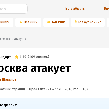
Что выбрать
Би
 книги
🔥
Новинки
❤️
Топ книг
🎙
Топ аудиокниг
📚«Москва атакует»
4.19
(
109 оценок
)
андарт
осква атакует
л Шарапов
чатных страниц
Время чтения ≈
11
ч
2018
год
16
+
подписке