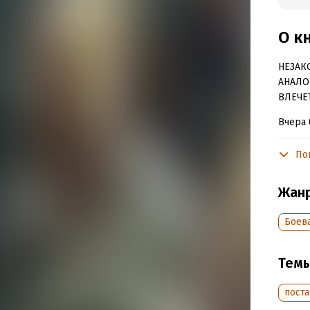
О к
НЕЗАК
АНАЛО
ВЛЕЧЕ
Вчера 
банды 
Цена б
По
Власть
Владим
Жан
Именно
новых 
Боев
древне
люди в
Тем
Подр
пост
Дата н