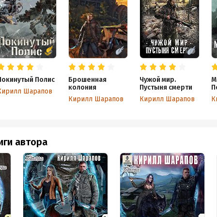
Покинутый Полис
Брошенная
Чужой мир.
М
колония
Пустыня смерти
П
Кирилл Шарапов
Кирилл Шарапов
Кирилл Шарапов
К
иги автора