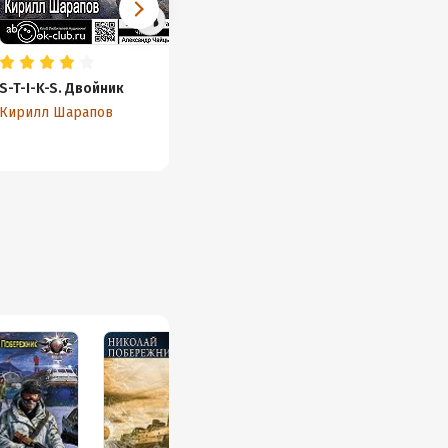
S-T-I-K-S. Двойник
S-T-I-K-S. Век стронга
Брошен
недолог
Ветер 
Кирилл Шарапов
Кирилл Шарапов
Кирилл