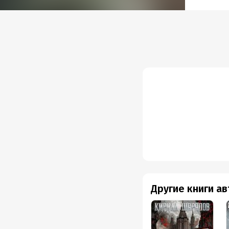
Объем
Год из
Дата п
Другие книги а