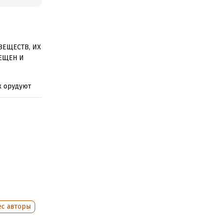
ВЕЩЕСТВ, ИХ
ЕЩЕН И
х орудуют
бензина.
ередь.
зде. Есть
анархией.
е слово. В
сь
на. И эти
ес авторы