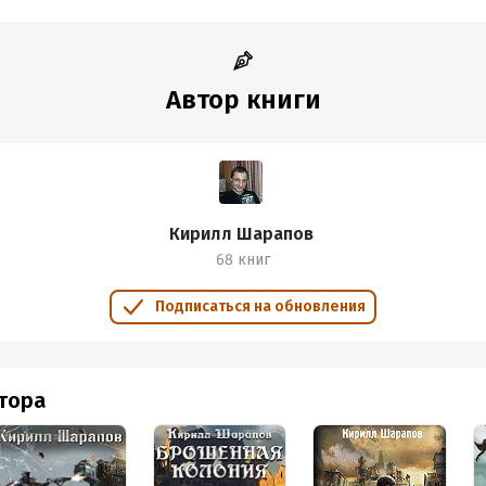
:
773200
дания:
2018
оступления:
17 августа 2018
Автор книги
Кирилл Шарапов
68 книг
Подписаться на обновления
втора