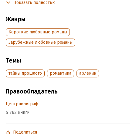
Показать полностью
Подробная информация
Жанры
Дата написания:
1 января 2012
Короткие любовные романы
Объем:
204376
Год издания:
2013
Зарубежные любовные романы
ISBN (EAN):
9785227038944
Переводчик:
А. Насакина
Темы
Время на чтение:
3
ч.
тайны прошлого
романтика
арлекин
Правообладатель
Центрполиграф
5 762 книги
Поделиться