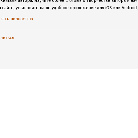
 книгами автора.
Изучите более 1 отзыв о творчестве автора и на
а сайте, установите наше удобное приложение для iOS или Android
дениями даже без подключения к интернету.
зать полностью
литься