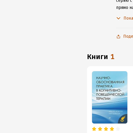
серию с
прямо н
произве
Пока
Поде
книги
1