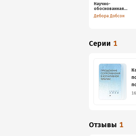
Научно-
обоснованная
практика в
Дебора Добсон
когнитивно-
поведенческой
терапии
Серии
1
К
п
п
16
Отзывы
1