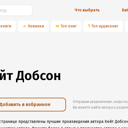
Что выбрать
Би
 книги
🔥
Новинки
❤️
Топ книг
🎙
Топ аудиокниг
йт Добсон
Отправим уведомление, когда по
Добавить в избранное
Вы можете найти автора в разде
 странице представлены лучшие произведения автора Кейт Добсо