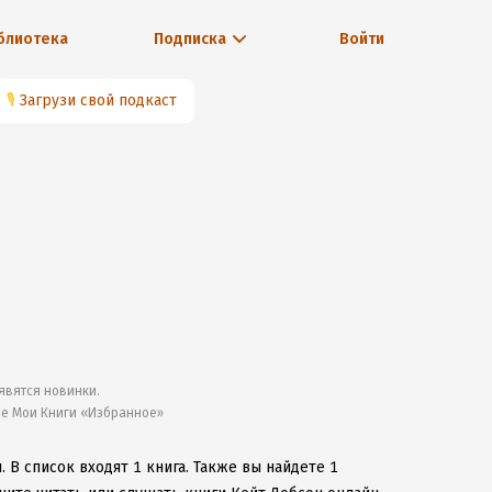
блиотека
Подписка
Войти
🎙
Загрузи свой подкаст
явятся новинки.
ле Мои Книги «Избранное»
н.
В список входят 1 книга.
Также вы найдете 1