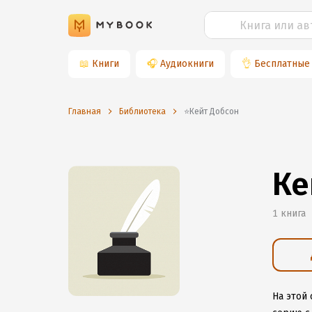
📖
Книги
🎧
Аудиокниги
👌
Бесплатные
Главная
Библиотека
⭐️Кейт Добсон
Ке
1 книга
На этой