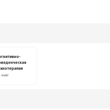
огнитивно-
оведенческая
сихотерапия
 книг