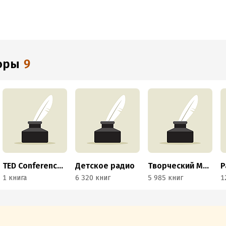
торы
9
TED Conferences LLC
Детское радио
Творческий MojoMedia
1 книга
6 320 книг
5 985 книг
1