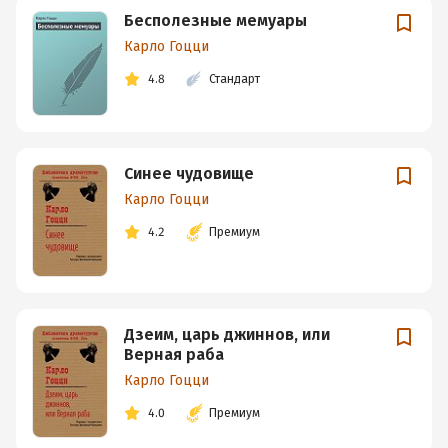
Бесполезные мемуары
Карло Гоцци
4.8
Стандарт
Синее чудовище
Карло Гоцци
4.2
Премиум
Дзеим, царь джиннов, или
Верная раба
Карло Гоцци
4.0
Премиум