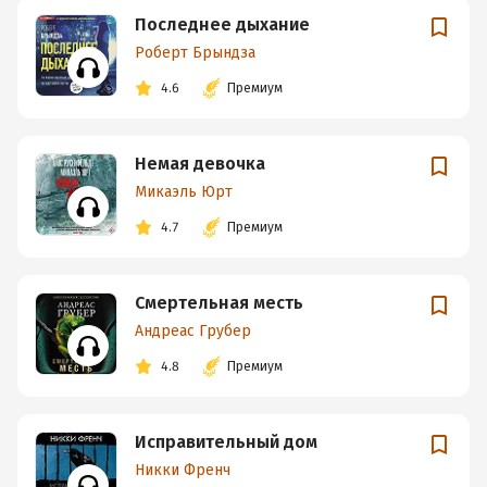
Последнее дыхание
Роберт Брындза
4.6
Премиум
Немая девочка
Микаэль Юрт
4.7
Премиум
Смертельная месть
Андреас Грубер
4.8
Премиум
Исправительный дом
Никки Френч