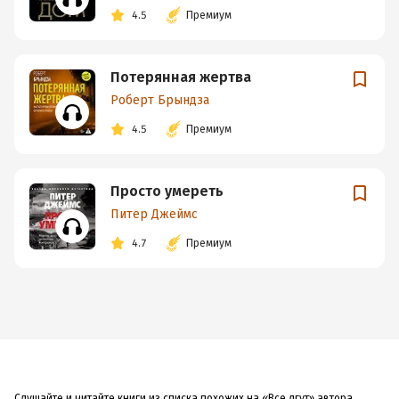
4.5
Премиум
Потерянная жертва
Роберт Брындза
4.5
Премиум
Просто умереть
Питер Джеймс
4.7
Премиум
Слушайте и читайте книги из списка похожих на «Все лгут» автора