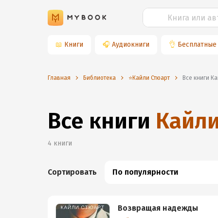
📖
Книги
🎧
Аудиокниги
👌
Бесплатные
Главная
Библиотека
⭐️Кайли Стюарт
Все книги К
Все книги
Кайли
4
книги
Сортировать
По популярности
Возвращая надежды