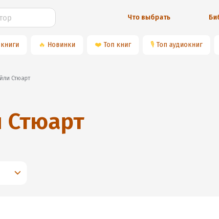
Что выбрать
Би
 книги
🔥
Новинки
❤️
Топ книг
🎙
Топ аудиокниг
айли Стюарт
 Стюарт