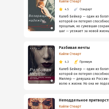
Кайли Стюарт
4.5
Стандарт
Калеб Бейкер — один из бога
которой он потерял способно
прошлым, но сумевшая сохрани
шаг — уезжает за новой жизнью
Разбивая мечты
Кайли Стюарт
4.3
Премиум
Калеб Бейкер — один из бога
которой он потерял способно
Миллер — девушка из России 
волю к жизни. Но она не подозр
Неподдельное притворст
Кайли Стюарт