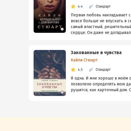
4.4
Стандарт
Первая любовь накладывает с
вовсе больше не впускать в с
самый властный, решительный 
сердце. Он даже не догадывался
Закованные в чувства
Кайли Стюарт
4.5
Стандарт
Я одна. И мне хорошо в моём о
позволено определять мою дал
рушится, как карточный дом. О