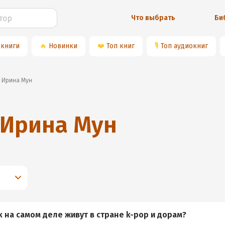
Что выбрать
Би
 книги
🔥
Новинки
❤️
Топ книг
🎙
Топ аудиокниг
и Ирина Мун
Ирина Мун
 на самом деле живут в стране k-pop и дорам?