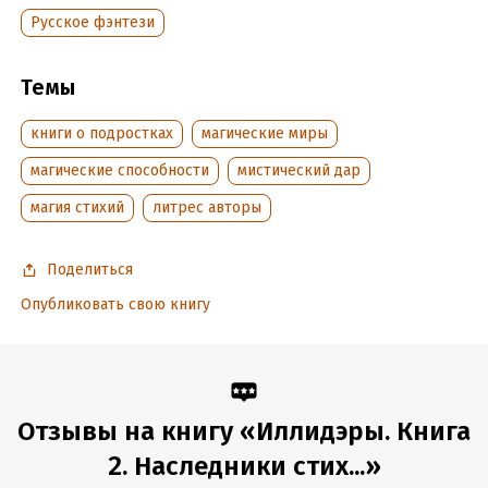
Подробная информация
Русское фэнтези
Дата написания:
12 июня 2020
Объем:
355079
Темы
Год издания:
2025
Дата поступления:
30 января 2025
книги о подростках
магические миры
Время на чтение:
5
ч.
магические способности
мистический дар
магия стихий
литрес авторы
Поделиться
Опубликовать свою книгу
Отзывы на книгу «Иллидэры. Книга
2. Наследники стих...»