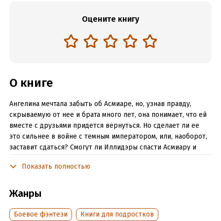
Оцените книгу
О книге
Ангелина мечтала забыть об Асмиаре, но, узнав правду,
скрываемую от нее и брата много лет, она понимает, что ей
вместе с друзьями придется вернуться. Но сделает ли ее
это сильнее в войне с темным императором, или, наоборот,
заставит сдаться? Смогут ли Иллидэры спасти Асмиару и
Землю от исчезновения, или хотя бы выжить? Пришло
Показать полностью
время узнать, на что способны наследники стихий в борьбе
с собственными страхами!
Жанры
Читать отрывок
Боевое фэнтези
Книги для подростков