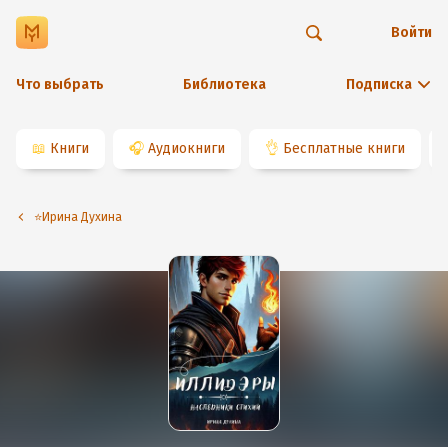
Войти
Что выбрать
Библиотека
Подписка
📖
Книги
🎧
Аудиокниги
👌
Бесплатные книги
⭐️Ирина Духина