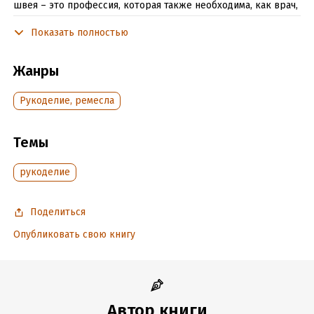
швея – это профессия, которая также необходима, как врач,
учитель…»
Показать полностью
Подробная информация
Жанры
Дата написания:
1 января 2012
Рукоделие, ремесла
Объем:
34266
Год издания:
2020
Темы
Дата поступления:
14 мая 2026
Время на чтение:
1
ч.
рукоделие
Поделиться
Опубликовать свою книгу
Автор книги