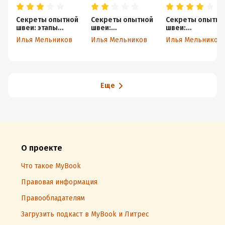
Секреты опытной
Секреты опытной
Секреты опытно
швеи: этапы
швеи:
швеи:
проектирования
проектирование
выполнение
Илья Мельников
Илья Мельников
Илья Мельников
одежды
силуэта одежды
петель и рукаво
Еще
О проекте
Что такое MyBook
Правовая информация
Правообладателям
Загрузить подкаст в MyBook и Литрес