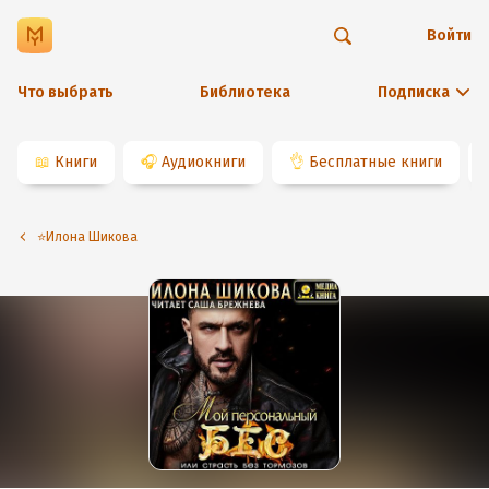
Войти
Что выбрать
Библиотека
Подписка
📖
Книги
🎧
Аудиокниги
👌
Бесплатные книги
⭐️Илона Шикова