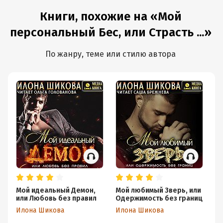
Книги, похожие на «Мой
персональный Бес, или Страсть ...»
По жанру, теме или стилю автора
Мой идеальный Демон,
Мой любимый Зверь, или
М
или Любовь без правил
Одержимость без границ
Ел
Илона Шикова
Илона Шикова