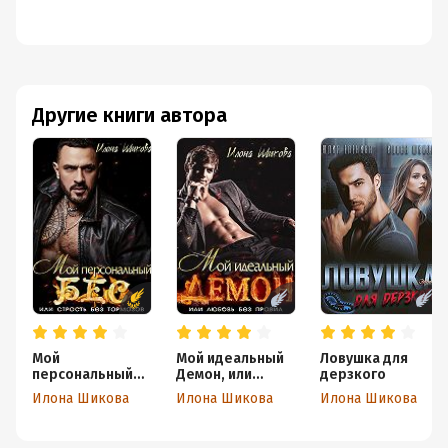
Другие книги автора
Мой
Мой идеальный
Ловушка для
персональный
Демон, или
дерзкого
Бес, или Страсть
Любовь без
Илона Шикова
Илона Шикова
Илона Шикова
без тормозов
правил