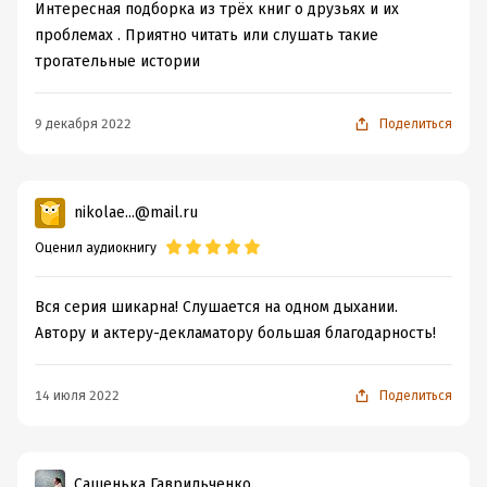
Интересная подборка из трёх книг о друзьях и их
3. Мой персональный Бес, или Страсть без тормозов.
проблемах . Приятно читать или слушать такие
трогательные истории
© & ℗ ООО «МедиаКнига», 2021
9 декабря 2022
Поделиться
Подробная информация
Дата написания:
1 января 2021
Год издания:
2021
nikolae...@mail.ru
Дата поступления:
23 марта 2021
Оценил аудиокнигу
Вся серия шикарна! Слушается на одном дыхании.
Автору и актеру-декламатору большая благодарность!
14 июля 2022
Поделиться
Сашенька Гаврильченко