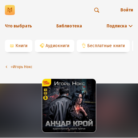
Войти
Что выбрать
Библиотека
Подписка
📖
Книги
🎧
Аудиокниги
👌
Бесплатные книги
⭐️Игорь Нокс