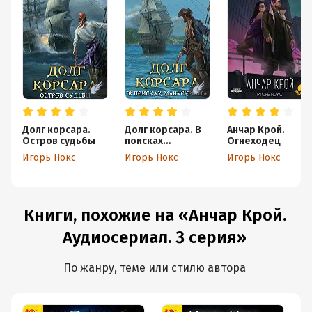
Долг корсара.
Долг корсара. В
Анчар Крой.
Остров судьбы
поисках
Огнеходец
манускрипта
Игорь Нокс
Игорь Нокс
Игорь Нокс
Книги, похожие на «Анчар Крой.
Аудиосериал. 3 серия»
По жанру, теме или стилю автора