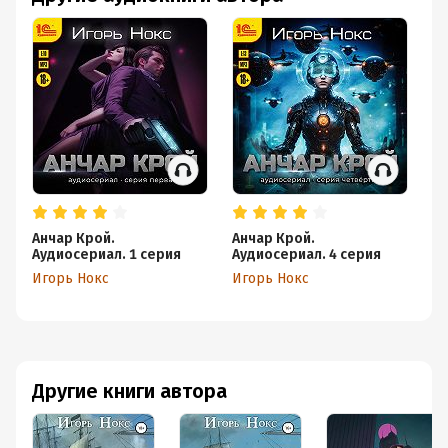
и композиция «Past Bites» группы «Starsoup»
Обложка предоставлена автором Игорем Ноксом
© Игорь Нокс
©&℗ ООО 1С-Паблишинг"
Подробная информация
Дата написания:
1 января 2024
Анчар Крой.
Анчар Крой.
Ан
Аудиосериал. 1 серия
Аудиосериал. 4 серия
Ау
Год издания:
2024
Игорь Нокс
Игорь Нокс
Иг
Дата поступления:
1 января 2025
Другие книги автора