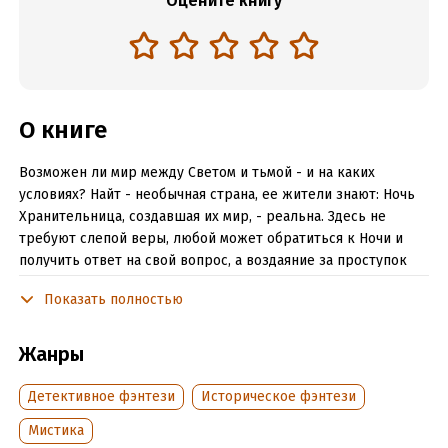
Оцените книгу
О книге
Возможен ли мир между Светом и тьмой - и на каких
условиях? Найт - необычная страна, ее жители знают: Ночь
Хранительница, создавшая их мир, - реальна. Здесь не
требуют слепой веры, любой может обратиться к Ночи и
получить ответ на свой вопрос, а воздаяние за проступок
происходит немедленно и неотвратимо. И под рукой Ночи
Показать полностью
равны все: и простой фермер, и эмигрант-иноверец, и
могущественная герцогиня леди Джейн, бессильная
преступить ею же установленные законы, заверенные
Жанры
самой Ночью. Сюда на переговоры о мире едет посол
соседней страны командор Питер Крэг. Следующие полтора
Детективное фэнтези
Историческое фэнтези
дня изменят историю двух стран и жизнь самого посла.
Мистика