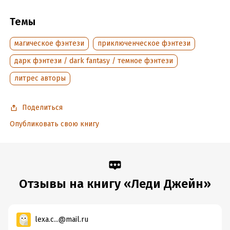
Читать отрывок
Темы
Подробная информация
магическое фэнтези
приключенческое фэнтези
Дата написания:
1 января 2006
Объем:
252155
дарк фэнтези / dark fantasy / темное фэнтези
Год издания:
2020
литрес авторы
Дата поступления:
6 апреля 2019
Время на чтение:
4
ч.
Поделиться
Опубликовать свою книгу
Отзывы на книгу «Леди Джейн»
lexa.c...@mail.ru