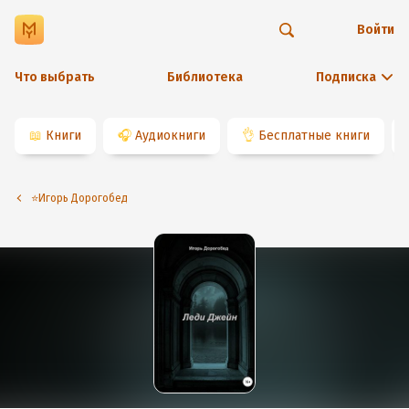
Войти
Что выбрать
Библиотека
Подписка
📖
Книги
🎧
Аудиокниги
👌
Бесплатные книги
⭐️Игорь Дорогобед