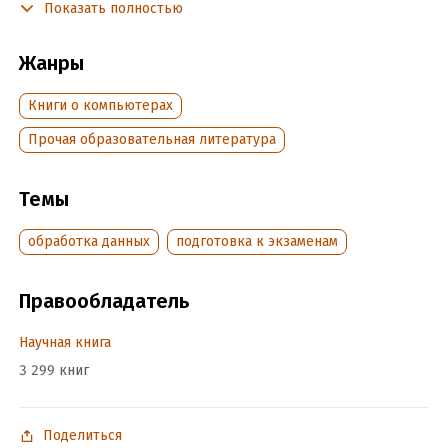
Показать полностью
которая занимается обработкой информации с
использованием ЭВМ. Другими словами, информатика
является наукой о компьютерной технике.
Жанры
Книги о компьютерах
Подробная информация
Прочая образовательная литература
Дата написания:
1 января 2009
Объем:
194651
Темы
Год издания:
2020
Время на чтение:
3
ч.
обработка данных
подготовка к экзаменам
Правообладатель
Научная книга
3 299 книг
Поделиться