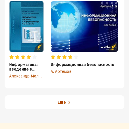
Информатика:
Информационная безопасность
И
введение в
и
А. Артемов
информационну
ы
Александр Молдовян
ю безопасность
Еще