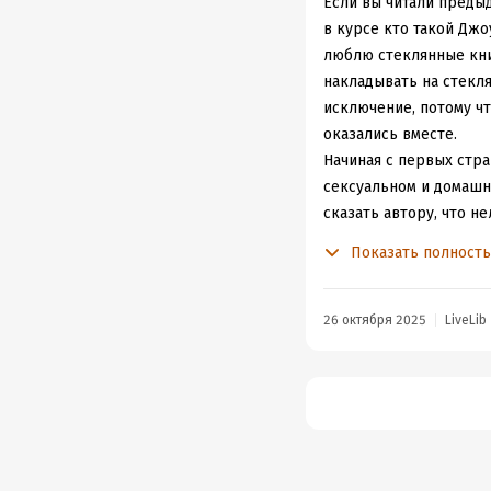
была ей – это так бол
Если вы читали предыд
парня-наркомана.
в курсе кто такой Джо
люблю стеклянные книг
Это всё просто до дро
накладывать на стекля
Но я люблю эту пару, н
исключение, потому чт
оказались вместе.
Больше всего у меня б
Начиная с первых стра
славно триггернуть – 
сексуальном и домашне
себя. Уф. Даже хрен с 
сказать автору, что н
В день когда Джоуи б
Показать полност
В общем, бумажные вы
с первого взгляда. Д
Это хочется читать за
предстоит теперь как-
компании.
долгие годы. Но чувст
26 октября 2025
LiveLib
Я однозначно ставлю 
Долгие годы издевате
выпущенных книг, эх, 
явно не справляется с
на неделю-другую погр
это первая моя книга,
тебе брезгливости, а 
читателей, и у меня с
неправильном формате.