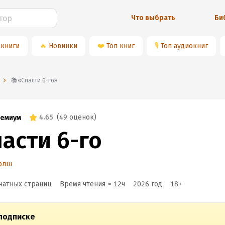
Что выбрать
Би
 книги
🔥
Новинки
❤️
Топ книг
🎙
Топ аудиокниг
📚«Спасти 6-го»
4.65
(
49 оценок
)
емиум
асти 6-го
Уолш
чатных страниц
Время чтения ≈
12
ч
2026
год
18
+
подписке