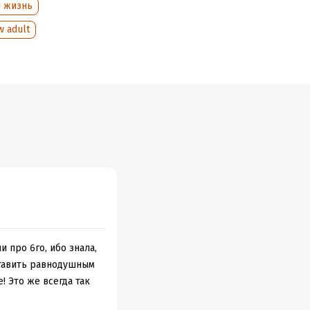
 жизнь
w adult
 про 6го, ибо знала,
ставить равнодушным
! Это же всегда так