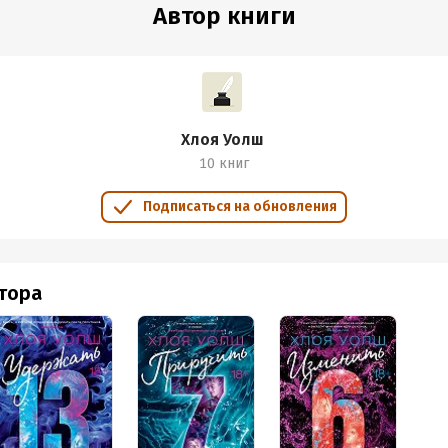
 Это создает ощущение, что в этом ничего такого нет.
Автор книги
ю книгу читатель будет наблюдать за семейной драмой Джоуи, ег
иями вокруг Ифы. Они любят друг друга, но она встречается с дру
ьмовую жизнь. К слову Ифа меня как-то не впечатлила. В первых 
ой, доброй и спокойной девушкой, которая всегда поддерживала Ш
 но здесь она в основном выступает, как капризная школьница. В 
Хлоя Уолш
епиться. Другие скажут, что как нет, она же старалась парня выт
10 книг
ости и в целом пошла на такой подвиг ради того, чтобы быть с ни
потому что во-первых, спасение Джоуи от зависимости показано чи
Подписаться на обновления
ы, а во-вторых, мне с моим немного другим складом характера все 
ра безысходности, которая бы ничего не принесла. Как можно выт
порочный путь? Как можно пытаться вытащить человека, который 
втора
пытки с ним начала скандалить и пытаться его вытащить, нет. Та
ще реалистично ли все это? А в-третьих, я бы сбежала от такого 
льные.
мериканские горки. В один момент ты думаешь, что все налаживает
ядя на которое лично я хотела бросить книгу. Это выматывает. Но 
ю Ифы и Джоуи, а также перейти к истории Гибси. Но будет это 