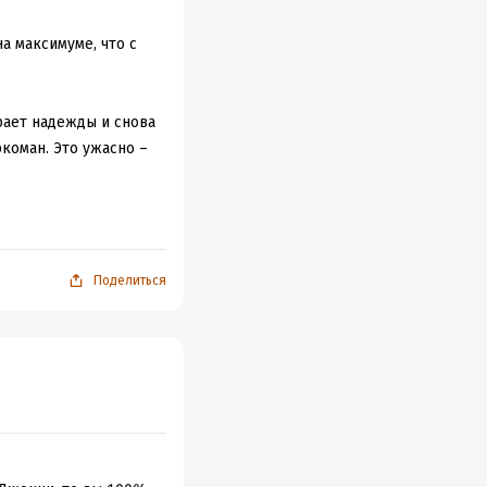
а максимуме, что с
ирает надежды и снова
коман. Это ужасно –
еня эта трагедия
Поделиться
я до невозможности
ь в некоторых
тиками. Да и в
ась быть сильной и