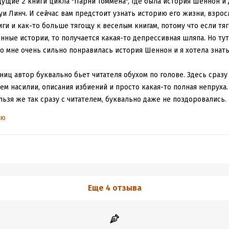
ьно, люди! Спойлер: при всем этом Ифа, школьница, носит ребенка
ущие 2 книги цикла "Парни Томмена", где была история Шеннон и
уи Линч. И сейчас вам предстоит узнать историю его жизни, взрос
и и как-то больше тягощу к веселым книгам, потому что если тя
жи.
нные истории, то получается какая-то депрессивная шляпа. Но тут
есмотря ни на что.
о мне очень сильно понравилась история Шеннон и я хотела знать
ыла ненависть к матери Джоуи – даже не к отцу-тирану. Автор пр
ниц автор буквально бьет читателя обухом по голове. Здесь сразу
ведь мама вроде тоже жертва, но весь ее образ и поведение про
м насилии, описания избиений и просто какая-то полная непруха.
ним, с папкой.
ельзя же так сразу с читателем, буквально даже не поздоровались.
росил старший брат и сбежал из семьи главный герой встретил И
ью
пущенные книги цикла «Парни Томмена» на сегодня у меня закончи
альше должно было быть описание школьной любви и романтики, н
поем, до конца, про всех – это целый мир, отдельная Вселенная о
то выжить дома, у него нет времени на любовь, потому он отстра
ва ведь никуда не деваются.
10 из 10 и рекомендую. Но даю себе обещание дождаться как мож
льств вынуждают парня подсесть на запрещенные вещества, потом
ждать, покупать, хранить, чтобы потом перечитать старые и откры
 происходящим, а это состояние несет временное, но забытье и с
узиться запоем в этот мир Хлои Уолш, потому что я в него влюбил
 в которой так откровенно много запрещенных веществ и главный
Еще 4 отзыва
его тупо жаль. Мне не понравилось,что автор таким образом играет
оздалось в какой-то момент ощущение от книги, что все это дело а
 Нельзя писать, что парень такой бедный и со всех сторон полож