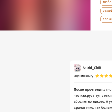
любо
семе
Подр
слож
Дата н
Объем
Год из
Дата п
Astrid_Chtit
Оценил книгу
После прочтения дилог
что нажрусь тут стек
абсолютно никого. А у
драматично, так больно