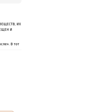
ВЕЩЕСТВ, ИХ
ЕЩЕН И
сле». В тот
отца, – ушел
 для матери
 в опасных
хнувший
ся на
мительно