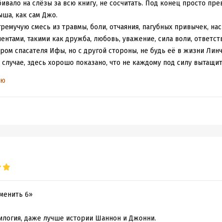
ивало на слёзы за всю книгу, не сосчитать. Под конец просто пре
ыша, как сам Джо.
гремучую смесь из травмы, боли, отчаяния, пагубных привычек, нас
нтами, такими как дружба, любовь, уважение, сила воли, ответств
ром спасателя Ифы, но с другой стороны, не будь её в жизни Линч
 случае, здесь хорошо показано, что не каждому под силу вытащит
срывается вниз. Так будет продолжаться до тех пор, пока он сам 
ью
енным демонам. А для этого, безусловно, нужна ого-го какая сила 
 посадила во мне зерно надежды на то, что у этих двоих всё буде
я знаю спойлеры из первых двух частей, понимаю, что жосткая жОсть
ки, сил нам и нашим сердечкам. Пошли во вторую часть!
менить 6»
илогия, даже лучше истории Шаннон и Джонни.