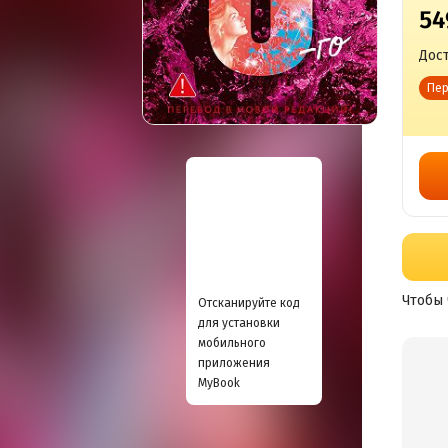
54
Дост
Пер
Чтобы 
Отсканируйте код
для установки
мобильного
приложения
MyBook