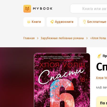
📖
Книги
🎧
Аудиокниги
👌
Бесплатные
Главная
Зарубежные любовные романы
⭐️Хлоя Уолш
Пр
Сп
Хлоя 
448 пе
По 