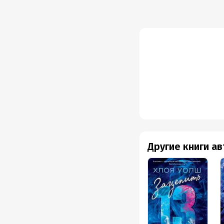
исключением 1 минуса.
Собственно дальше вс
зависимостью и хожден
впутать ее в свою дер
она показана заботлив
Ифа может быть такой,
что можно было бы зац
наркотической зависим
буду другого мнения, 
скандалов с ее сторон
бесконечная черная ды
давно ступил на этот 
Другие книги а
Она же не в первые по
несколько лет. А вооб
много и все отрицате
Вся книга похожа на а
нереальное стекло, гл
конца дочитать истори
года.