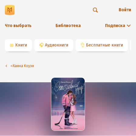
Войти
Что выбрать
Библиотека
Подписка
📖
Книги
🎧
Аудиокниги
👌
Бесплатные книги
⭐️Ханна Коуэн