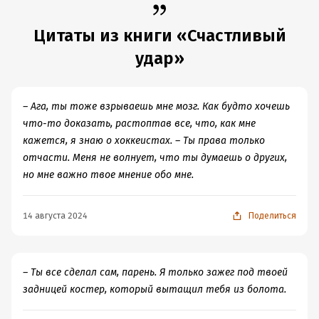
не пьёт. Прекрасный друг и старший брат. А как
очень негативных товарищей.
мечте, а по дороге собирает «плюшки» без каких-либо
парень вообще находка.
В целом история достойная. Да простая, но у меня не
терзаний и сомнений. Для очень легкого чтения самое
Цитаты из книги «Счастливый
было к ней завышенных ожиданий. Однако мне
то, сцены 18+ тоже имеются, если кому то это важно)
удар»
Кому понравится книга?
понравились и язык автора и герои. Поэтому я с
✓кто хочет книгу для отдыха;
удовольствием прочту и другие книги Ханны Коэн.
✓предпочитающим истории, которые вообще не грузят
Надеюсь, что и они меня не разочаруют. Просто в этой
– Ага, ты тоже взрываешь мне мозг. Как будто хочешь
драмой;
книге была парочка героев о которой хотелось бы
что-то доказать, растоптав все, что, как мне
✓раскрепощенным читателям;
узнать побольше.
кажется, я знаю о хоккеистах. – Ты права только
✓кто хочет почитать про хоккеистов.
отчасти. Меня не волнует, что ты думаешь о других,
но мне важно твое мнение обо мне.
Итоги прочтения
Динамичность сцен — 9
Начало книги — 10
14 августа 2024
Поделиться
Конфликт — 3
Изменение героя — 6
Концовка книги — 9
– Ты все сделал сам, парень. Я только зажег под твоей
Правдоподобность героя — 7
задницей костер, который вытащил тебя из болота.
Эмоции — 9