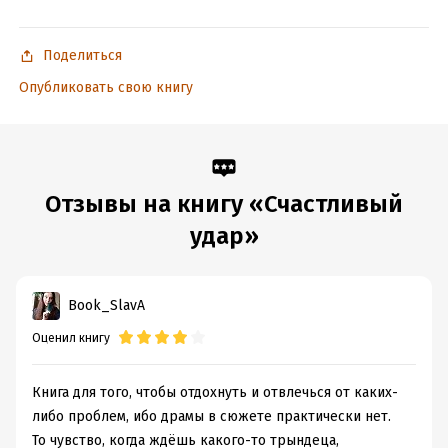
Дата написания:
1 января 2021
Объем:
440646
Поделиться
Год издания:
2025
Дата поступления:
10 апреля 2024
Опубликовать свою книгу
ISBN (EAN):
9785171576677
Переводчик:
Мария Максимова
Время на чтение:
7
ч.
Отзывы на книгу «Счастливый
удар»
Book_SlavA
Оценил книгу
Книга для того, чтобы отдохнуть и отвлечься от каких-
либо проблем, ибо драмы в сюжете практически нет.
То чувство, когда ждёшь какого-то трындеца,