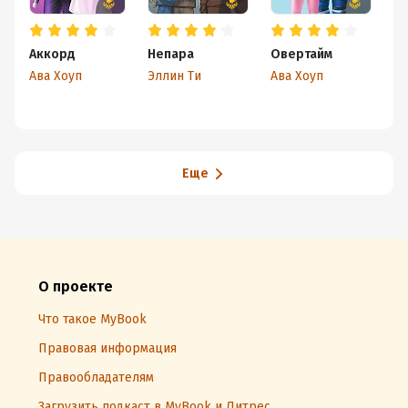
Аккорд
Непара
Овертайм
Ша
Ава Хоуп
Эллин Ти
Ава Хоуп
Эй
Еще
О проекте
Что такое MyBook
Правовая информация
Правообладателям
Загрузить подкаст в MyBook и Литрес