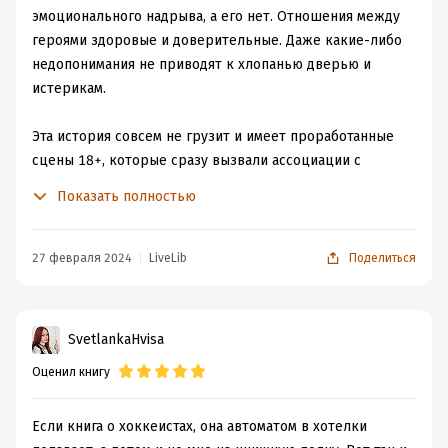
эмоционального надрыва, а его нет. Отношения между
героями здоровые и доверительные. Даже какие-либо
недопонимания не приводят к хлопанью дверью и
истерикам.
Эта история совсем не грузит и имеет проработанные
сцены 18+, которые сразу вызвали ассоциации с
книгами Пенелопы Дуглас. А это плюс.
Показать полностью
Сюжет
27 февраля 2024
LiveLib
Поделиться
Ава неприятно рассталась с парнем и теперь не
доверяет хоккеистам. Но не так чтобы не возникло
следующей ситуации, когда второй раз в жизни видит
SvetlankaHvisa
Оукли.
Оценил книгу
Цитата:
«Его голос чистый грех. Плавный и в то же время
Если книга о хоккеистах, она автоматом в хотелки