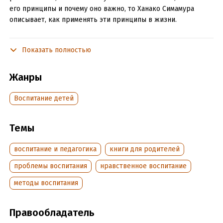
его принципы и почему оно важно, то Ханако Симамура
описывает, как применять эти принципы в жизни.
Как хвалить ребенка, чтобы не демотивировать его и не
обидеть? Как правильно ругать? Почему не нужны
Показать полностью
наказания? Как взрослому слушать, чтобы установить
и сохранить связь с ребенком?
Жанры
В книге множество примеров и кейсов из реальной жизни.
Воспитание детей
Для российских читателей издание особенно актуально:
менталитет японских мам схож с нашим – они тоже склонны
к перфекционизму и восприимчивы к давлению общества,
Темы
которое требует быть идеальными и не допускать ошибок.
воспитание и педагогика
книги для родителей
Для кого книга
проблемы воспитания
нравственное воспитание
Для родителей детей от 3 до 12 лет.
методы воспитания
Для родителей, склонных к перфекционизму
и тревожности, восприимчивых к давлению общества,
которое требует быть идеальными и не допускать ошибок.
Правообладатель