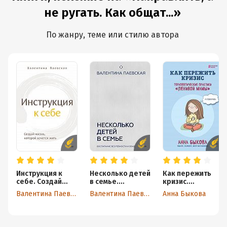
не ругать. Как общат...»
По жанру, теме или стилю автора
Инструкция к
Несколько детей
Как пережить
себе. Создай
в семье.
кризис.
жизнь, которой
Воспитание без
Терапевтически
Валентина Паевская
Валентина Паевская
Анна Быкова
хочется жить
ревности и обид
е практики
«ленивой мамы»