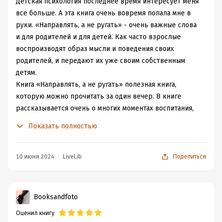
Детская психология последнее время интересует меня
все больше. А эта книга очень вовремя попала мне в
руки. «Направлять, а не ругать» - очень важные слова
и для родителей и для детей. Как часто взрослые
воспроизводят образ мысли и поведения своих
родителей, и передают их уже своим собственным
детям.
Книга «Направлять, а не ругать» полезная книга,
которую можно прочитать за один вечер. В книге
рассказывается очень о многих моментах воспитания,
тех моментов, которых порой можно и не заметить.
Показать полностью
Например, как хвалить ребенка и делать это
правильно? Как нужно ругать ребенка, и почему детей
нельзя наказывать? Почему невозможно стать
10 июня 2024
LiveLib
Поделиться
идеальным родителем? Как стать не только родителем,
но и другом для ребенка?
Некоторые моменты в книге показались мне очень
Booksandfoto
интересными, и такими, которые бы хотелось обсудить.
Оценил книгу
Некоторые принципы воспитания я точно взяла на