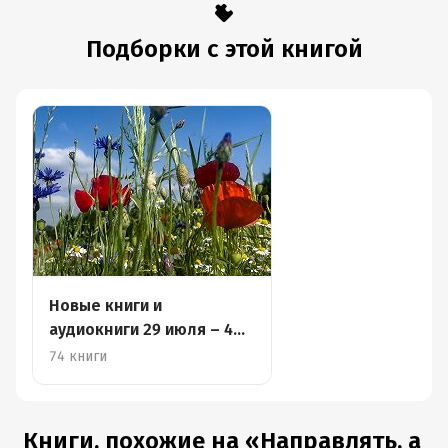
советов. Многим родителям она принесёт значимую
Подборки с этой книгой
пользу, ведь механизм похвалы и порицания автор
раскрывает понятно и доступно.
Мне не совсем понравился язык, которым наисана
книга, но это можно списать на особенности перевода.
Книга читается быстро, остаётся только применять
узнанное и выстраивать доверительные отношения с
ребёнком на новом уровне.
Новые книги и
аудиокниги 29 июля – 4
августа
74 книги
Книги, похожие на «Направлять, а