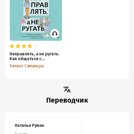
В дополнение про вред Ты-сообщений:
Способ обеспечения коммуникации, при
котором в центре собеседник («ты»),
называют «ты-сообщениями» (YOU-
message) — например: «ты утром никак не
мог собраться, мы же теперь опоздаем».
Получая «ты-сообщения», как и критику
Направлять, а не ругать.
личности, ребёнок чувствует, что его
Как общаться с
обвиняют, начинает нападать,
ребенком, чтобы он
Ханако Симамура
вырос самостоятельным
оправдываться и может занять
и уверенным в себе
оборонительную позицию. В результате
шансы выстроить конструктивную беседу
падают, а отношения между людьми могут
ухудшиться.
Переводчик
Постарайтесь также избегать «ты-
сообщений», замаскированных под «я-
сообщения». Например, заявление «ты
постоянно болтаешься без дела, не
Наталья Румак
выполняешь домашние задания (ты-