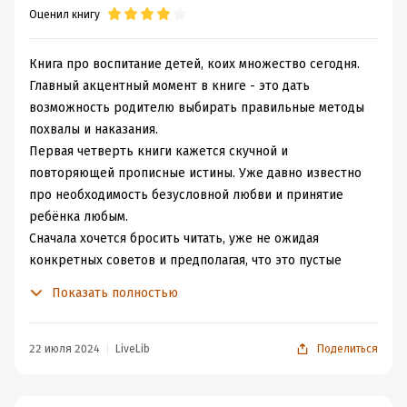
Оценил книгу
должно быть на своих местах и так, как я сказала.
Вообще все эти книги это больше не работа над
воспитанием ребенка, а работа над собой.
Книга про воспитание детей, коих множество сегодня.
После них у меня в голове только одна мысль -
Главный акцентный момент в книге - это дать
"Отстань и просто наблюдай и наслаждайся".
возможность родителю выбирать правильные методы
И да, хочешь, чтобы ребенок уважал тебя и считал
похвалы и наказания.
лидером? Начни уважать его желания.
Первая четверть книги кажется скучной и
В общем я могу назвать это издание полезным и
повторяющей прописные истины. Уже давно известно
наполненным практическими советами. И не стоит
про необходимость безусловной любви и принятие
избегать чтения таких книг - советы мам, бабушек и
ребёнка любым.
всех родственников это конечно хорошо, но свое
Сначала хочется бросить читать, уже не ожидая
мнение у вас быть должно.
конкретных советов и предполагая, что это пустые
философские размышления с вопросами на подумать в
Показать полностью
будущем.
Но случается чудо, и автор книги начинает приводить
конкретные примеры похвалы, прописывая точные
22 июля 2024
LiveLib
Поделиться
фразы и советы как хвалить лучше.
Даже возникает желание некоторые моменты