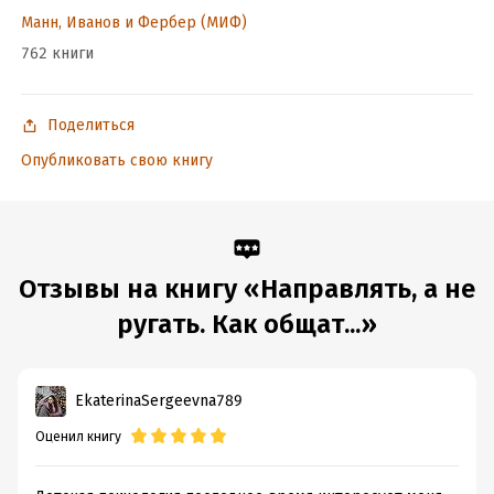
На русском языке публикуется впервые.
Манн, Иванов и Фербер (МИФ)
762 книги
Подробная информация
Дата написания:
1 января 2020
Поделиться
Объем:
133293
Опубликовать свою книгу
Год издания:
2024
Дата поступления:
22 июля 2024
ISBN (EAN):
9785002144488
Переводчик:
Наталья Румак
Время на чтение:
2
ч.
Отзывы на книгу «Направлять, а не
ругать. Как общат...»
EkaterinaSergeevna789
Оценил книгу