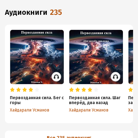
аудиокниги
235
Первозданная сила. Бег с
Первозданная сила. Шаг
Перв
горы
вперёд, два назад
за ш
Хайдарали Усманов
Хайдарали Усманов
Хайд
Все 235 аудиокниг