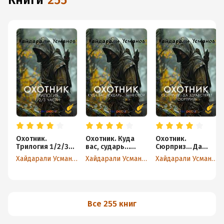
книги
255
Охотник.
Охотник. Куда
Охотник.
Трилогия 1/2/3
вас, сударь…
Сюрприз… Да
части
занесло?
здравствует
Хайдарали Усманов
Хайдарали Усманов
Хайдарали Усманов
сюрприз!
Все 255 книг