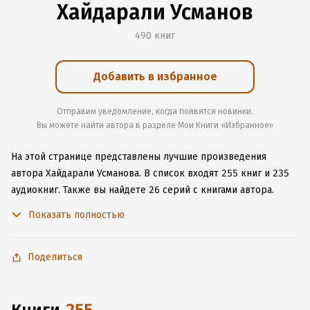
Хайдарали Усманов
490 книг
Добавить в избранное
Отправим уведомление, когда появятся новинки.
Вы можете найти автора в разделе Мои Книги «Избранное»
На этой странице представлены лучшие произведения
автора Хайдарали Усманова.
В список входят 255 книг и 235
аудиокниг.
Также вы найдете 26 серий с книгами автора.
Изучите более 701 отзыв о творчестве автора и начните
Показать полностью
читать или слушать книги Хайдарали Усманова онлайн прямо
на сайте, установите наше удобное приложение для iOS или
Android, чтобы не расставаться с любимыми произведениями
Поделиться
даже без подключения к интернету.