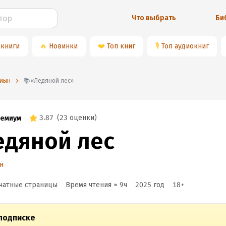
Что выбрать
Би
 книги
🔥
Новинки
❤️
Топ книг
🎙
Топ аудиокниг
Чиын
📚«Ледяной лес»
3.87
(
23 оценки
)
емиум
едяной лес
н
чатные страницы
Время чтения ≈
9
ч
2025
год
18
+
подписке