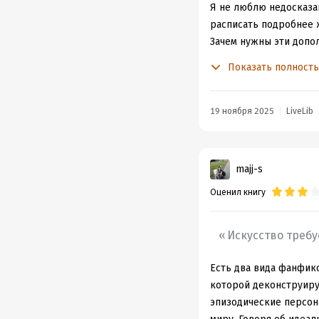
Я не люблю недосказан
расписать подробнее 
Зачем нужны эти допо
случились до основной
Показать полност
19 ноября 2025
LiveLib
majj-s
Оценил книгу
Искусство требу
Есть два вида фанфик
которой деконструиру
эпизодические персона