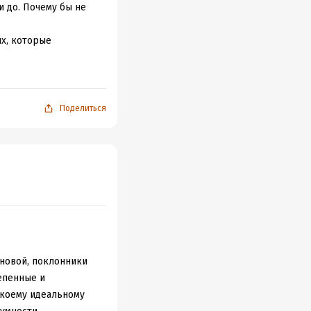
и до. Почему бы не
х, которые
и.
Поделиться
новой, поклонники
епенные и
екоему идеальному