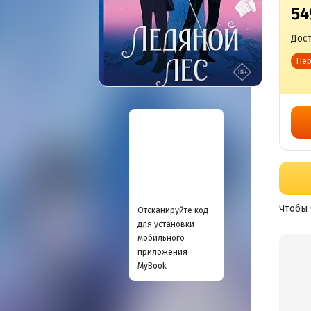
54
Дост
Пер
Чтобы 
Отсканируйте код
для установки
мобильного
приложения
MyBook