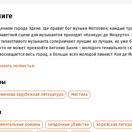
ниге
енном городе Эдене, где правит бог музыки Мотховен, каждые три
заветной сцене для музыкантов проходит «Конкурс де Моцерто». 
 талантливого музыканта соперничают лучшие из лучших, но уже 
кто не может превзойти Антонио Баэля – молодого гениального ск
восхищается весь город, а больше всех молодой пианист Коя де 
щий добиться его признания. Любовь публики не вызывает у Ант
казать полностью
, у него есть лишь одна цель, известная только ему, и он изо всех
тся ее достичь.
ры
ы в руки Баэля попадает легендарная скрипка Аврора, которая с
ной в течение тридцати лет, и, по легенде, каждый, кто сыграет на
еменная зарубежная литература
Мистика
ет. Настолько ли Баэль гениален, чтобы сыграть на белой скрипк
с ним связана череда загадочных убийств, которые происходят в г
нном на гибель оракулом?
ы
веты ведут к таинственному Ледяному лесу…
иментальные романы
загадочные убийства
корейская литера