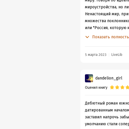
миру. Говоря об идеал
мироустройства, но л
Ненастоящий мир, при
множества поклонников
или "Россия, которую
хрустом французской 
Показать полност
Персонажам
"Ледяног
Город Эден немного н
5 марта 2023
LiveLib
просвещенная страна, 
нотную грамоту всасы
жителей сладкозвучней
правит дух музыки Мо
dandelion_girl
Инишерина",
где пьяны
Оценил книгу
В этом странном мире 
литература, танец, ки
Дебютный роман южно
рок, поп, кантри, джа
датированным началом
Культурный досуг все
заставил напрочь забы
посещениям концертов
умолчанию стали сопе
стиль и повествовате