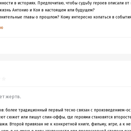
ности в историях. Предпочитаю, чтобы судьбу героев описали от 
жизнь Антонио и Коя в настоящем или будущем?
лнительные главы о прошлом? Кому интересно копаться в события
 истории, тем более когда они не дают никакой новой информаци
ью
ет жертв.
ов: более традиционный первый тесно связан с произведением-ос
ют сюжет или пишут спин-оффы, где героями становятся второст
жи. Второй привязан не к конкретной книге, фильму, игре, а к н