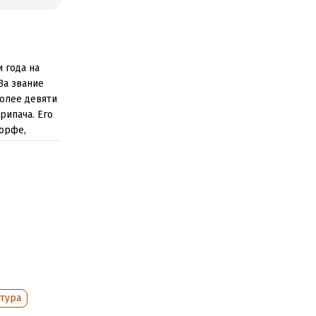
 года на
За звание
более девяти
рипача. Его
Морфе,
онио никаких
 сил
читалась
 ней,
е и выжить?
ороде,
тура