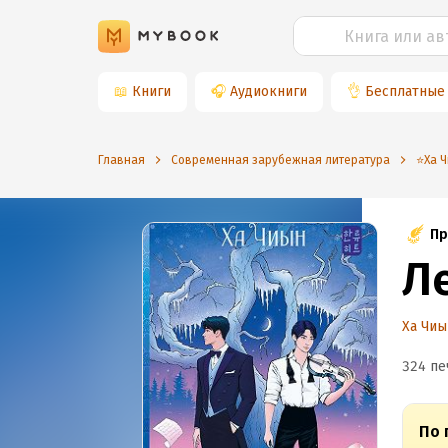
📖
Книги
🎧
Аудиокниги
👌
Бесплатные
Главная
Современная зарубежная литература
⭐️Ха 
Пр
Л
Ха Чиы
324 пе
По 