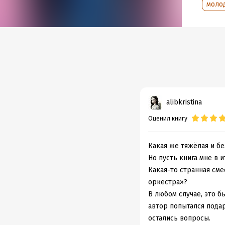
моло
Подр
Дата н
Объем
Год из
Дата п
alibkristina
Оценил книгу
Какая же тяжёлая и бе
Но пусть книга мне в 
Какая-то странная см
оркестра»?
В любом случае, это б
автор попытался подар
остались вопросы.