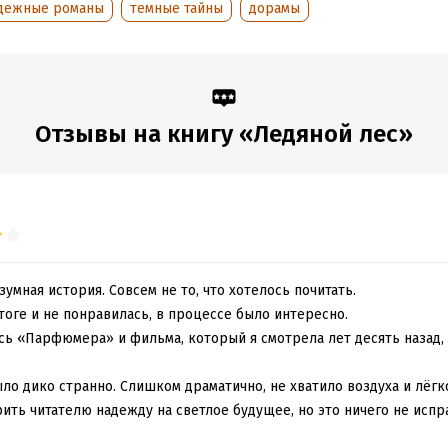
дежные романы
темные тайны
дорамы
обная информация
аписания:
1 января 2020
ISBN (EAN):
9785171474300
:
584321
Переводчик:
Екатерина Похо
дания:
2025
Время на чтение:
9
ч.
Отзывы на книгу «Ледяной лес»
оступления:
12 марта 2023
зумная история. Совсем не то, что хотелось почитать.
итоге и не понравилась, в процессе было интересно.
есь «Парфюмера» и фильма, который я смотрела лет десять назад,
ыло дико странно. Слишком драматично, не хватило воздуха и лёгк
ить читателю надежду на светлое будущее, но это ничего не испр