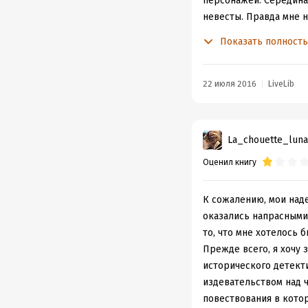
персонажей. Середина
невесты. Правда мне 
(вот в этот момент и 
Показать полност
мнение, как говорится,
бред. Не буду его опис
более неправдоподобн
22 июля 2016
LiveLib
смысле). В голове звуч
может от неё оторвать
заставляла себя их доч
La_chouette_luna
Я конечно понимаю, чт
Оценил книгу
берется писать и публ
Мой совет, тем, кто во
К сожалению, мои наде
оказались напрасными
то, что мне хотелось б
Прежде всего, я хочу 
исторического детекти
издевательством над ч
повествования в кото