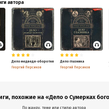
иги автора
Дело медведя-оборотня
Дело глазника
Георгий Персиков
Георгий Персиков
иги, похожие на «Дело о Сумерках бог
По жанру, теме или стилю автора