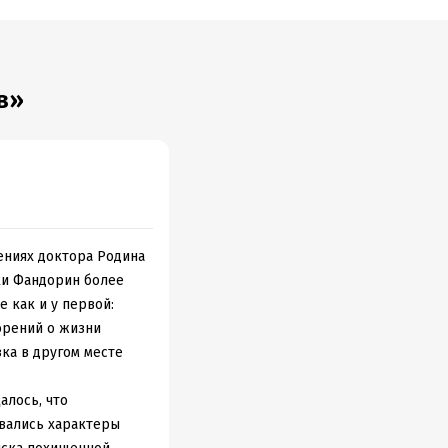
в»
ениях доктора Родина
ки Фандорин более
 как и у первой:
орений о жизни
ка в другом месте
алось, что
ывались характеры