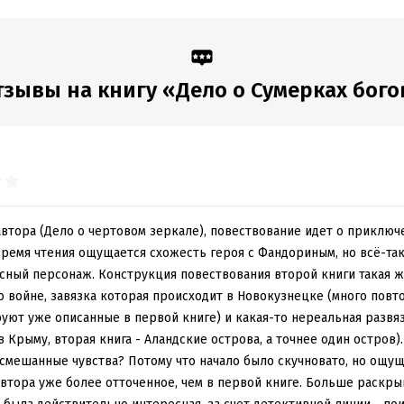
:
428414
Время на чтение:
6
ч.
дания:
2025
оступления:
12 мая 2020
тзывы на книгу «Дело о Сумерках бого
автора (Дело о чертовом зеркале), повествование идет о приключ
 время чтения ощущается схожесть героя с Фандориным, но всё-та
ный персонаж. Конструкция повествования второй книги такая же
о войне, завязка которая происходит в Новокузнецке (много повт
уют уже описанные в первой книге) и какая-то нереальная развяз
в Крыму, вторая книга - Аландские острова, а точнее один остров).
смешанные чувства? Потому что начало было скучновато, но ощущ
автора уже более отточенное, чем в первой книге. Больше раскр