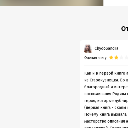
Объем
Год из
Дата п
О
ChydoSandra
Оценил книгу
Как и в первой книге 
из Старокузнецка. Во
благородный и интерес
воспоминания Родина 
героя, которые дублир
(первая книга - скалы 
Почему книга вызвала 
мастерство описания 