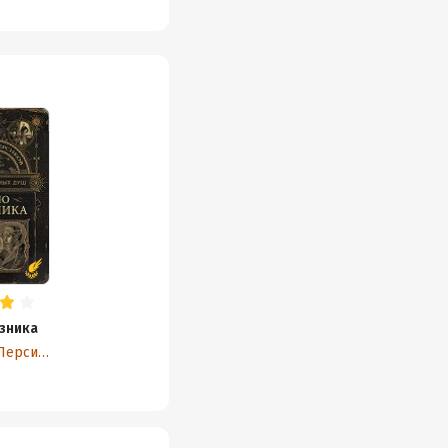
зника
Георгий Персиков