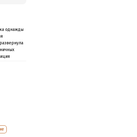
ока однажды
зя
 развернула
аничных
лиция
рирожденному
 сложные
ходит на след
 территории.
реступники
ие