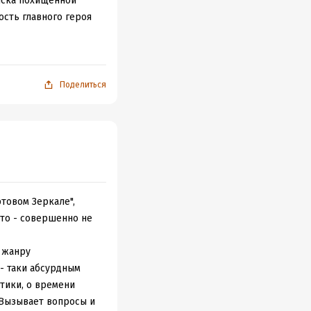
иска похищенной
сть главного героя
о это сугубо моё
 начинается полный
то не может быть
ия (в плохом
Поделиться
тересную книгу, не
чае я кое-как
-таки и не каждый
ами.
товом Зеркале",
Это - совершенно не
у жанру
 - таки абсурдным
тики, о времени
 Вызывает вопросы и