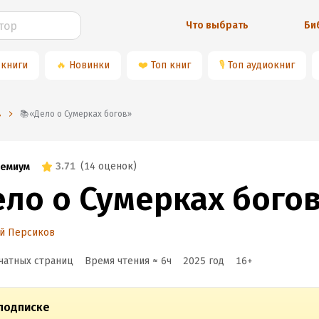
Что выбрать
Би
 книги
🔥
Новинки
❤️
Топ книг
🎙
Топ аудиокниг
в
📚«Дело о Сумерках богов»
3.71
(
14 оценок
)
емиум
ело о Сумерках бого
ий Персиков
чатных страниц
Время чтения ≈
6
ч
2025
год
16
+
подписке