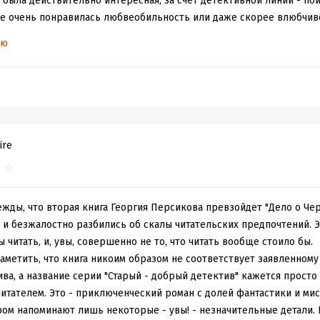
 была действительно интересная, за счет детективной линии - по
не очень понравилась любвеобильность или даже скорее влюбчиво
понимаешь, что Фандорин намного более благородный персонаж), н
ью
 на вкус и цвет... А вот в финале, когда герои попадают на остров
ывать, это спойлеры, но кто прочитает - поймет меня. Я думала, ч
ой развязки, чем в первой книге, но автор превзошёл мои ожидан
ало: не верю и когда же этот бред закончится!!! Когда читаешь ин
ся, последние страницы буквально проглатываешь, а в данном слу
итать.
ire
о критиковать легко, а написать лучше сможет не каждый, но всё
иковаться.
зьмется читать эту книгу, остановитесь на 2/3 и конец додумайте с
жды, что вторая книга Георгия Персикова превзойдет "Дело о Чер
 и безжалостно разбились об скалы читательских предпочтений. 
ы читать, и, увы, совершенно не то, что читать вообще стоило бы.
заметить, что книга никоим образом не соответствует заявленном
ва, а название серии "Старый - добрый детектив" кажется просто
итателем. Это - приключенческий роман с долей фантастики и мис
ром напоминают лишь некоторые - увы! - незначительные детали.