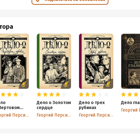
втора
ло
Дело о Золотом
Дело о трех
Дело гла
Чертовом
сердце
рубинах
ркале
Георгий Персиков
Георгий Персиков
Георгий Персиков