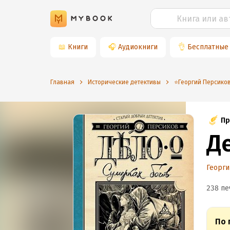
📖
Книги
🎧
Аудиокниги
👌
Бесплатные
Главная
Исторические детективы
⭐️Георгий Персико
Пр
Д
Георг
238 пе
По 