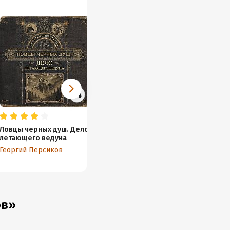
Ловцы черных душ. Дело
летающего ведуна
Георгий Персиков
ов»