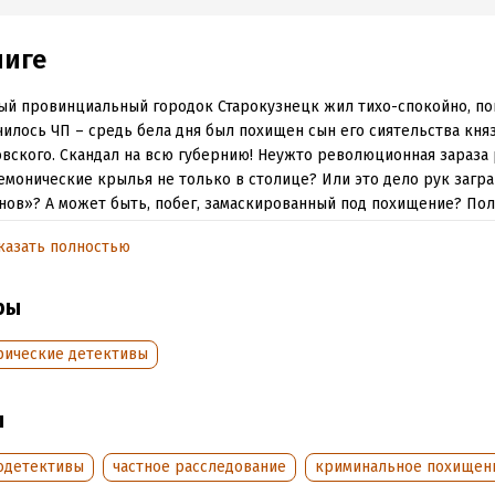
ниге
й провинциальный городок Старокузнецк жил тихо-спокойно, п
чилось ЧП – средь бела дня был похищен сын его сиятельства кня
вского. Скандал на всю губернию! Неужто революционная зараза
емонические крылья не только в столице? Или это дело рук загр
ов»? А может быть, побег, замаскированный под похищение? По
ся в догадках и обращается за помощью к местному доктору – п
казать полностью
 и авантюристу Георгию Родину.
 и блестящий ум Родина всегда помогали ему распутывать самые
ры
и, вот и на этот раз, потянув за ниточку расследования, доктор вы
ародной банды, держащей в страхе всю Польшу и приграничные
рические детективы
й под видом отдыхающего отправляется в Царство Польское, а п
еменем наносят новый удар…
ы
обная информация
одетективы
частное расследование
криминальное похищен
аписания:
1 января 2015
ISBN (EAN):
9785170925056