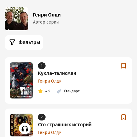
Генри Олди
Автор серии
Фильтры
1
Кукла-талисман
Генри Олди
4.9
Стандарт
2
Сто страшных историй
Генри Олди