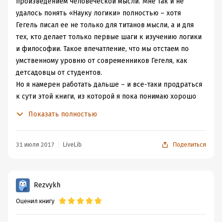
аспектам, в свое время вызывавшим глубочайший
произведением человеческой мысли. Мне так и не
интерес как у ученых – последователей Гегеля,
удалось понять «Науку логики» полностью – хотя
создавших целое направление философии, как и у
Гегель писал ее не только для титанов мысли, а и для
классиков марксизма-ленинизма, многое
тех, кто делает только первые шаги к изучению логики
почерпнувших в выстроенной Гегелем философской
и философии. Такое впечатление, что мы отстаем по
системе.
умственному уровню от современников Гегеля, как
Фактически эта книга стала первой, где были
детсадовцы от студентов.
систематизированы понятия и аспекты существования
Но я намерен работать дальше – и все-таки продраться
человеческого сознания, выстроена вся схема бытия,
к сути этой книги, из которой я пока понимаю хорошо
включающая определенность и качество всей цепочки
если половину. Это очень увлекательный процесс –
Показать полностью
категорий. Логическая идея развивается в книге до
мыслить и понимать то, что еще вчера не давалось. И
всеобъемлющего познания об истине бытия – перехода
это первая в моей жизни книга, над которой
от количества к качеству и от качества к количеству
действительно стоит по-настоящему работать.
31 июля 2017
LiveLib
Поделиться
через узловую линию мер, подробно описанных
автором. Гегель относил учение о бытии к объективной
логике, так же, как и предмет изучения следующего
Rezvykh
тома «Науки логики» - сущность.
Оценил книгу
Данный труд классической философии не утратил
своего значения и до сего дня, несмотря на