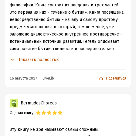
философии. Книга состоит из введения и трех частей.
Это первая из них - «Учение о бытии». Книга посвящена
непосредственно бытию – началу и самому простому
предмету мышления, в который, тем не менее, уже
заложено диалектическое внутреннее противоречие –
потенциальный источник развития. Гегель описывает
само понятие бытийственности и последовательно
раскрывает разные формы движения категорий и
Показать полностью
перерастание одной формы бытия в другую при
появлении отрицательности. Количество, качество,
мера – это главные категории, которыми оперирует
16 августа 2017
LiveLib
Поделиться
данный раздел логики. По Гегелю, бытие и ничто – это
одно и тоже, но при этом оба данных понятия
противоположны друг другу. Гегель описывает
BermudesChorees
становление бытия, переход к наличному бытию,
Оценил книгу
превращение наличного бытия - в нечто, а нечто – в
иное. Также автор уделяет внимание процессу
перехода от бытия-в-себе к бытию-для-иного и другим
Эту книгу не зря называют самым сложным