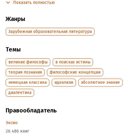
Показать полностью
том мы включили две части знаменитого труда: «Учение о
бытии» и «Учение о сущности».
Жанры
Зарубежная образовательная литература
В формате PDF A4 сохранен издательский макет книги.
Темы
Подробная информация
Объем:
1435972
великие философы
в поисках истины
Год издания:
2020
теория познания
философские концепции
Дата поступления:
30 октября 2020
немецкая классика
идеализм
абсолютное знание
ISBN (EAN):
9785040944026
Время на чтение:
20
ч.
диалектика
Правообладатель
Эксмо
26 486 книг