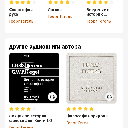
Философия
Логика
Введение в
духа
историю
Георг Гегель
философии.
Георг Гегель
Георг Гегель
Лекции по
эстетике. Наука
логики.
Философия
природы
Другие аудиокниги автора
Лекции по истории
Философия природы
На
философии. Книги 1-3
Георг Гегель
Ге
Георг Гегель