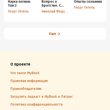
Наука логики.
Вопрос о
Опыты сознания
Том 2
братстве. С
Георг Гегель
комментариями
Георг Гегель
Николай Федоров
и
объяснениями
Еще
О проекте
Что такое MyBook
Правовая информация
Правообладателям
Загрузить подкаст в MyBook и Литрес
Политика конфиденциальности