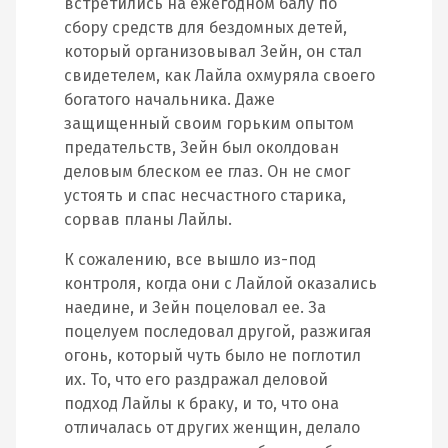
встретились на ежегодном балу по
сбору средств для бездомных детей,
который организовывал Зейн, он стал
свидетелем, как Лайла охмуряла своего
богатого начальника. Даже
защищенный своим горьким опытом
предательств, Зейн был околдован
деловым блеском ее глаз. Он не смог
устоять и спас несчастного старика,
сорвав планы Лайлы.
К сожалению, все вышло из-под
контроля, когда они с Лайлой оказались
наедине, и Зейн поцеловал ее. За
поцелуем последовал другой, разжигая
огонь, который чуть было не поглотил
их. То, что его раздражал деловой
подход Лайлы к браку, и то, что она
отличалась от других женщин, делало