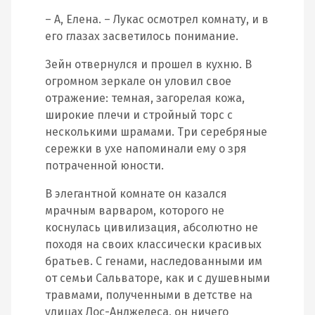
– А, Елена. – Лукас осмотрел комнату, и в
его глазах засветилось понимание.
Зейн отвернулся и прошел в кухню. В
огромном зеркале он уловил свое
отражение: темная, загорелая кожа,
широкие плечи и стройный торс с
несколькими шрамами. Три серебряные
сережки в ухе напоминали ему о зря
потраченной юности.
В элегантной комнате он казался
мрачным варваром, которого не
коснулась цивилизация, абсолютно не
походя на своих классически красивых
братьев. С генами, наследованными им
от семьи Сальваторе, как и с душевными
травмами, полученными в детстве на
улицах Лос-Анджелеса, он ничего