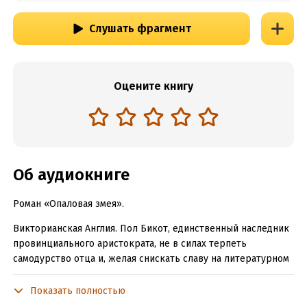
Слушать фрагмент
Оцените книгу
Об аудиокниге
Роман «Опаловая змея».
Викторианская Англия. Пол Бикот, единственный наследник
провинциального аристократа, не в силах терпеть
самодурство отца и, желая снискать славу на литературном
поприще, отправляется в Лондон. Разгневанный отец
отказывает ему в материальной поддержке, и Пол ведет
Показать полностью
скромную жизнь начинающего литератора, что, впрочем, не