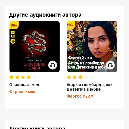
Другие аудиокниги автора
Опаловая змея
Агарь из ломбарда, или
Уб
Детектив в юбке
М
Фергюс Хьюм
Фергюс Хьюм
Ф
Другие книги автора