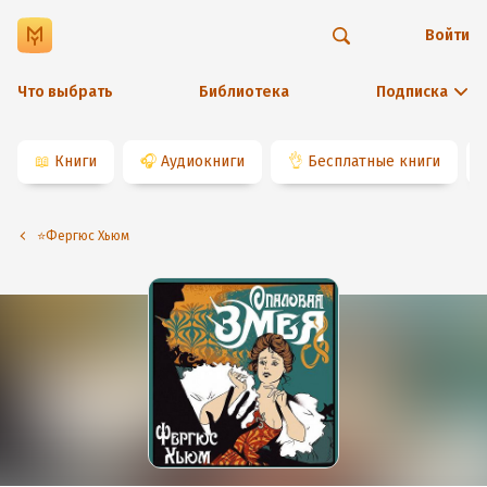
Войти
Что выбрать
Библиотека
Подписка
📖
Книги
🎧
Аудиокниги
👌
Бесплатные книги
⭐️Фергюс Хьюм