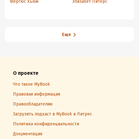
Фергюс Хьюм
Элизабет Питерс
М
Еще
О проекте
Что такое MyBook
Правовая информация
Правообладателям
Загрузить подкаст в MyBook и Литрес
Политика конфиденциальности
Документация