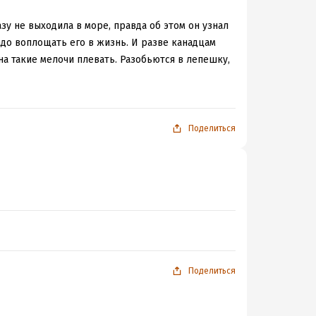
зу не выходила в море, правда об этом он узнал
адо воплощать его в жизнь. И разве канадцам
на такие мелочи плевать. Разобьются в лепешку,
иональность и выполнят все свои планы! Но
шел на всевозможные уловки, чтобы
момент разочарования, что хотелось достать
. Вот какие нехорошие мальчики! Доверяй им,
Поделиться
людей. И местами это было так душевно, что
атура, которую я люблю: юмор, ирония, люди,
Поделиться