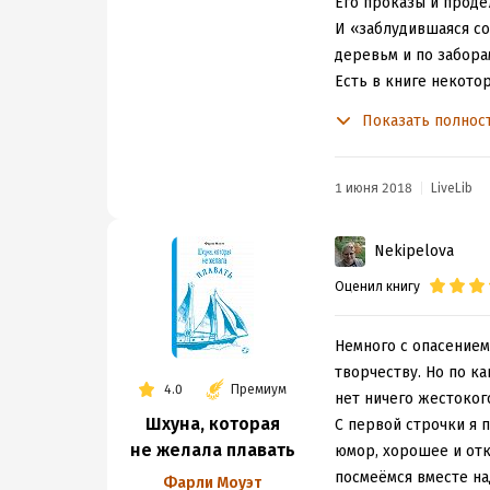
Его проказы и проде
И «заблудившаяся соб
деревьм и по забора
Есть в книге некото
Просто это очень жи
Показать полнос
Ф/М 2018
2/20
1 июня 2018
LiveLib
Nekipelova
Оценил книгу
Немного с опасением
творчеству. Но по ка
4.0
Премиум
нет ничего жестокого
Шхуна, которая
С первой строчки я п
не желала плавать
юмор, хорошее и откр
посмеёмся вместе над
Фарли Моуэт