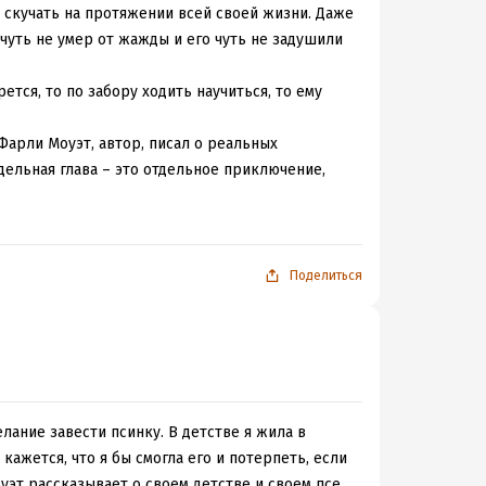
 скучать на протяжении всей своей жизни. Даже
 чуть не умер от жажды и его чуть не задушили
тся, то по забору ходить научиться, то ему
Фарли Моуэт, автор, писал о реальных
тдельная глава – это отдельное приключение,
или любое другое грандиозное событие
риключений, весёлых и печальных моментов. И
ому концу полюбившегося четвероногого героя
Поделиться
асается личности автора – наплевательское
удущем это увлечение осталось с ним на всю
еста на место. Он может изучать поведение
А ещё ему позволяют приносить домой любых
ом шкафу все же несколько странное и даже
елание завести псинку. В детстве я жила в
 закономерно наступит время очередного
 кажется, что я бы смогла его и потерпеть, если
жизни в дикой природе, знакомому фермеру с
уэт рассказывает о своем детстве и своем псе,