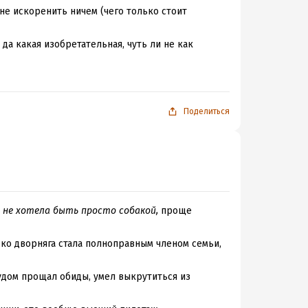
не искоренить ничем (чего только стоит
 да какая изобретательная, чуть ли не как
ть вишни, аккуратно выплевывая косточки через
 действительно стоит того не меньше, чем более
тельно к ознакомлению! Вот просто
Поделиться
 не хотела быть просто собакой,
проще
ько дворняга стала полноправным членом семьи,
рудом прощал обиды, умел выкрутиться из