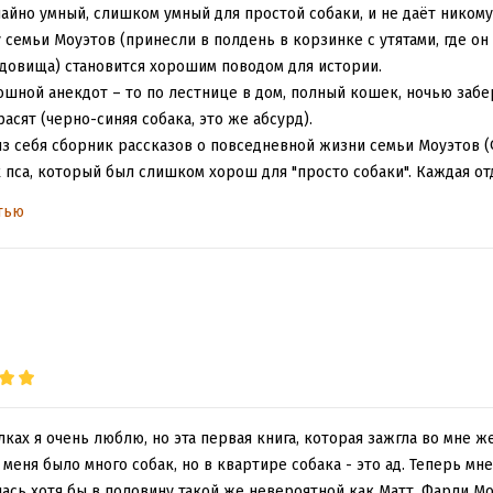
айно умный, слишком умный для простой собаки, и не даёт никому
 семьи Моуэтов (принесли в полдень в корзинке с утятами, где он
довища) становится хорошим поводом для истории.
шной анекдот – то по лестнице в дом, полный кошек, ночью забере
сят (черно-синяя собака, это же абсурд).
из себя сборник рассказов о повседневной жизни семьи Моуэтов (
их пса, который был слишком хорош для "просто собаки". Каждая о
ах дома или квартала, или большое, включающее в себя переезд 
тью
птиц или плавание на самодельной лодке).
писывает и своё детство, и жизнь Матта. Книга полна событий, п
ь Матта, до самой смерти, так что надо быть готовыми к печальн
не в романе крайне не понравилось, хотя в большей степени это к
нным животным. Автор-ребенок крайне увлечен животными, и в б
вёт в сельской местности, много путешествует и переселяется с м
ироде, например сидеть на дереве и наблюдать за гнездом сов. 
гда это бурундук, лягушка или змея (хотя гремучие змеи в книжн
).
лках я очень люблю, но эта первая книга, которая зажгла во мне ж
из гнезда, просто потому что тот ему понравился? И потом, когда
 меня было много собак, но в квартире собака - это ад. Теперь мне
дать уже взрослую сову, благодаря ему же неприспособленную к 
лась хотя бы в половину такой же невероятной как Матт. Фарли Мо