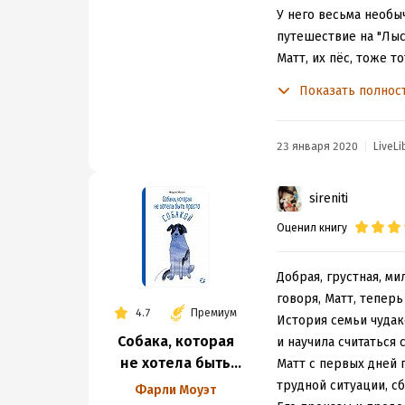
У него весьма необы
путешествие на "Лыс
Матт, их пёс, тоже т
человек. А вы предс
Показать полнос
окно? А тут и предст
Ещё очень запомнилс
знаменитое произвед
23 января 2020
LiveLi
обязательно!
sireniti
Оценил книгу
Добрая, грустная, м
говоря, Матт, теперь
4.7
Премиум
История семьи чудак
Собака, которая
и научила считаться
не хотела быть
Матт с первых дней 
просто собакой
трудной ситуации, сб
Фарли Моуэт