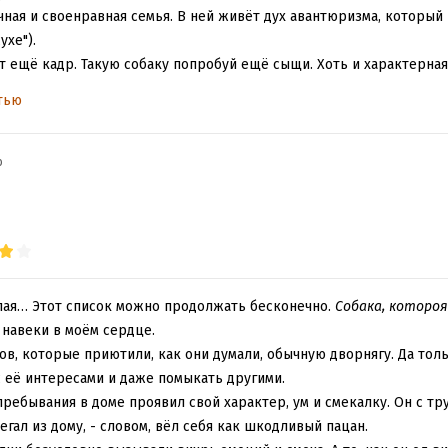
чная и своенравная семья. В ней живёт дух авантюризма, который 
ухе").
от ещё кадр. Такую собаку попробуй ещё сыщи. Хоть и характерная
тавляете собаку, что сидит в очках на заднем кресле машины и ес
тью
авлять не надо, ведь это и есть тот самый Матт.
я сова по имени Уол. А об этом уже лучше прочитайте сами. Книга
ение автора. Она даже более смешная, чем вышеназванная. Обяза
b
илая… Этот список можно продолжать бесконечно.
Собака, котороя
 навеки в моём сердце.
ов, которые приютили, как они думали, обычную дворнягу. Да тол
 с её интересами и даже помыкать другими.
пребывания в доме проявил свой характер, ум и смекалку. Он с т
егал из дому, - словом, вёл себя как шкодливый пацан.