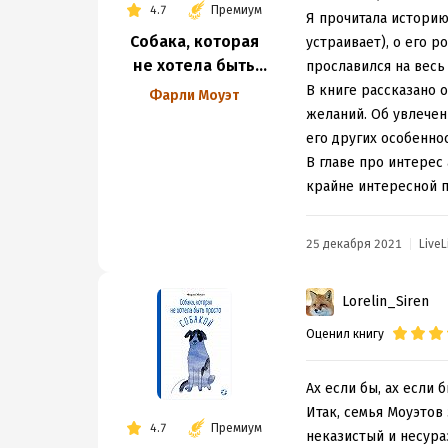
4.7
Премиум
Я прочитала историю 
Собака, которая
устраивает), о его 
не хотела быть
прославился на весь
просто собакой
В книге рассказано о
Фарли Моуэт
желаний. Об увлечен
его других особенно
В главе про интерес
крайне интересной п
25 декабря 2021
LiveL
Lorelin_Siren
Оценил книгу
Ах если бы, ах если 
Итак, семья Моуэтов 
4.7
Премиум
неказистый и несура