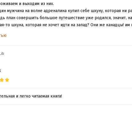
роживаем и выходим из них.
дин мужчина на волне адреналина купил себе шхуну, которая ни ра
едь план совершить большое путешествие уже родился, значит, н
я-то шхуна, которая не хочет идти на запад? Они же канадцы! им 
ще лучше 10, окрестят корабль, нарекут новым именем, сменят нац
тью
к истинный мужчина: пока дама отказывалась и капризничала, он 
как только она покорилась, стала не интересна. И это был такой 
тукнуть по голове! Хорошо, что он это понял и решил исправиться
Lib
утся спиной!
о приключений будет много, а еще больше знакомств и отзывчивых 
х
еще хорошие люди, которые готовы помочь. И это именно та литер
озможное и надежда, которая помогает им всё преодолеть.
ельная и легко читаемая книга!