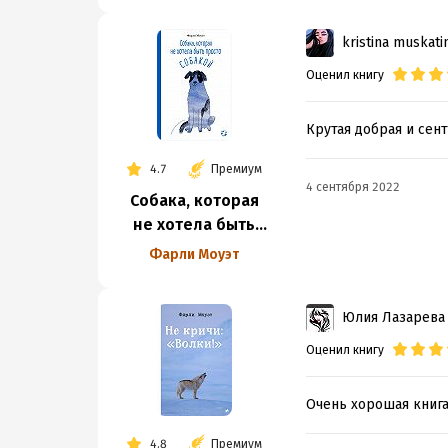
kristina muskati
Оценил книгу
Крутая добрая и сен
4.7
Премиум
4 сентября 2022
Собака, которая
не хотела быть
просто собакой
Фарли Моуэт
Юлия Лазарева
Оценил книгу
Очень хорошая книга
4.8
Премиум