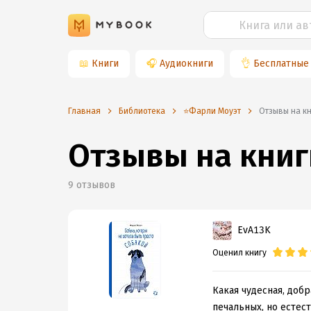
📖
Книги
🎧
Аудиокниги
👌
Бесплатные
Главная
Библиотека
⭐️Фарли Моуэт
Отзывы на к
Отзывы на книг
9
отзывов
EvA13K
Оценил книгу
Какая чудесная, добр
печальных, но естес