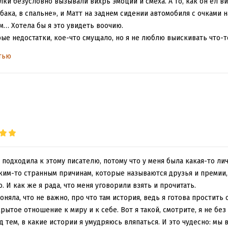
лки безусловно вызывали вихрь эмоций и смеха. А то, как он ел 
ака, в спальне», и Матт на заднем сидении автомобиля с очками н
м… Хотела бы я это увидеть воочию.
рые недостатки, кое-что смущало, но я не люблю выискивать что-т
зненный роман. Написано, как жили, без прикрас и лжи.
тью
 подходила к этому писателю, потому что у меня была какая-то ли
ким-то странным причинам, которые называются друзья и премии, я
. И как же я рада, что меня уговорили взять и прочитать.
оняла, что не важно, про что там история, ведь я готова простить 
ытое отношение к миру и к себе. Вот я такой, смотрите, я не без
 тем, в какие истории я умудряюсь вляпаться. И это чудесно: мы 