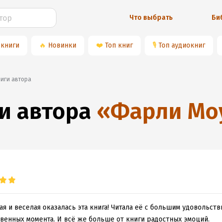
Что выбрать
Би
 книги
🔥
Новинки
❤️
Топ книг
🎙
Топ аудиокниг
ниги автора
и автора
«
Фарли Мо
ая и веселая оказалась эта книга! Читала её с большим удовольст
твенных момента. И всё же больше от книги радостных эмоций.