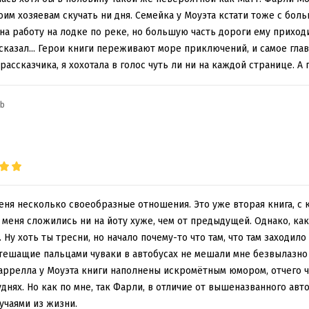
"всё так, как и должно быть, это правильный поступок"? Для люби
им хозяевам скучать ни дня. Семейка у Моуэта кстати тоже с боль
на работу на лодке по реке, но большую часть дороги ему приход
сказал... Герои книги переживают море приключений, и самое глав
ассказчика, я хохотала в голос чуть ли ни на каждой странице. 
ib
еня несколько своеобразные отношения. Это уже вторая книга, с 
 меня сложились ни на йоту хуже, чем от предыдущей. Однако, как 
 Ну хоть ты тресни, но начало почему-то что там, что там заходило 
ешащие пальцами чуваки в автобусах не мешали мне безвылазно 
аррелла у Моуэта книги наполнены искромётным юмором, отчего ч
днях. Но как по мне, так Фарли, в отличие от вышеназванного авт
учаями из жизни.