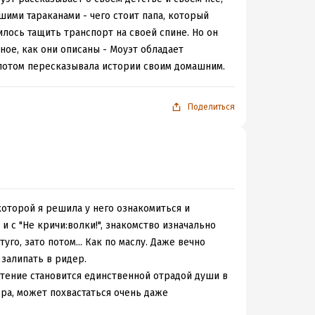
теля природы это жестоко.
шими тараканами - чего стоит папа, который
илось тащить транспорт на своей спине. Но он
ное, как они описаны - Моуэт обладает
А потом пересказывала истории своим домашним.
Поделиться
которой я решила у него ознакомиться и
и с "Не кричи:волки!", знакомство изначально
туго, зато потом... Как по маслу. Даже вечно
залипать в ридер.
тение становится единственной отрадой души в
ора, может похвастаться очень даже