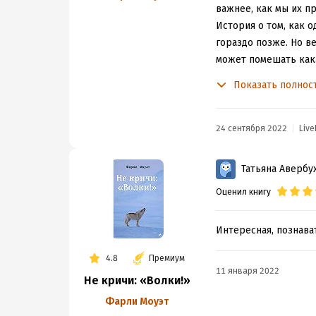
важнее, как мы их п
История о том, как о
гораздо позже. Но в
может помешать кака
найдут мастера, а е
Показать полнос
Фарли повел себя ка
удовлетворить её, а 
автора из текста и с
24 сентября 2022
Live
так они сразу поверн
А, если серьезно, т
Татьяна Авербу
верилось, что есть 
Оценил книгу
готовые сделать нев
Интересная, познават
4.8
Премиум
11 января 2022
Не кричи: «Волки!»
Фарли Моуэт