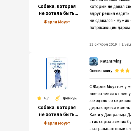
Собака, которая
рассуждениями, что 
который не давал сво
не хотела быть
вдруг решил ездить 
просто собакой
не сдавался - мужик 
Фарли Моуэт
потрясающим даром р
22 октября 2019
LiveL
NatanIrving
Оценил книгу
С Фарли Моуэтом у м
впечатления от неё у
4.7
Премиум
заходило со скрипом.
Собака, которая
дергающиеся и мельт
не хотела быть
Как и у Джеральда Д
просто собакой
этих серых зимних бу
Фарли Моуэт
экстравагантными сл