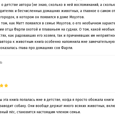
о детстве автора (не знаю, сколько в ней воспоминаний, а сколько
родителях и бесчисленных домашних животных, а главное о самом о
 городок, в котором он появился в доме Моуэтов.
 том, как Матт появился в семье Моуэтов, о его необычном характ
ии отца Фарли охотой и плаваньем на суднах. О том, какой необык
стях, как радовавших его хозяев, так и причинявших им неприятно
 автора к животным книга особенно напомнила мне замечательну
оказалась глава про домашних сов Фарли.
ib
бы эта книга попалась мне в детстве, когда я просто обожала книги
заводит собаку. Они вообще держат много всяких животных, включа
зный пёс, становится настоящим членом семьи.