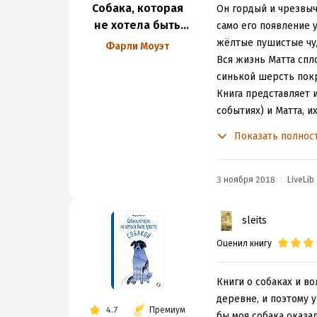
Собака, которая
Он гордый и чрезвыч
не хотела быть
само его появление у
просто собакой
жёлтые пушистые чу
Фарли Моуэт
Вся жизнь Матта спло
синькой шерсть покра
Книга представляет 
событиях) и Матта, 
маленькое, в предел
Показать полнос
(например, охота на 
Автор великолепно о
охватывает всю жизн
3 ноября 2018
LiveLib
Единственное, что м
отношение к прируче
sleits
жизнь. Его семья жи
Оценил книгу
животных в дикой пр
животных. Ладно, ко
опасное развлечение
Книги о собаках и во
Но забрать совёнка 
деревне, и поэтому у
4.7
Премиум
переезда, просто от
бы моя собака оказа